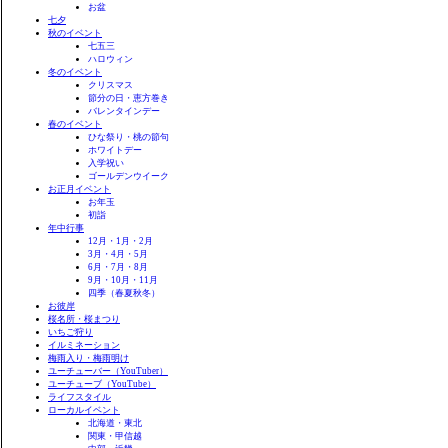
お盆
七夕
秋のイベント
七五三
ハロウィン
冬のイベント
クリスマス
節分の日・恵方巻き
バレンタインデー
春のイベント
ひな祭り・桃の節句
ホワイトデー
入学祝い
ゴールデンウイーク
お正月イベント
お年玉
初詣
年中行事
12月・1月・2月
3月・4月・5月
6月・7月・8月
9月・10月・11月
四季（春夏秋冬）
お彼岸
桜名所・桜まつり
いちご狩り
イルミネーション
梅雨入り・梅雨明け
ユーチューバー（YouTuber）
ユーチューブ（YouTube）
ライフスタイル
ローカルイベント
北海道・東北
関東・甲信越