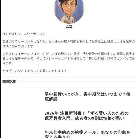
ユウ
はじめまして、ユウと申します。
普通のサラリーマンをしながら、日々少ない空き時間を利用して日常生活に役立つような記事の
作成に励んでおります。
まだまだマイナーなブログですが、いずれ皆さまに日常生活や普段の生活の中での疑問を解決す
るような記事を作って、そしてメジャーなサイトを目指して「努力と行動」精神でガンバって参
ります。
どうぞ、みなさまよろしくお願いいたします！
関連記事
寒中見舞いはがき、喪中期間はいつまで？徹
底解説
2026年 注目新刊書！「ずる賢い人のための
億万長者入門」成功者の9割は性格が悪い
年末仕事納めの挨拶メール、あなたの印象を
変える書き方