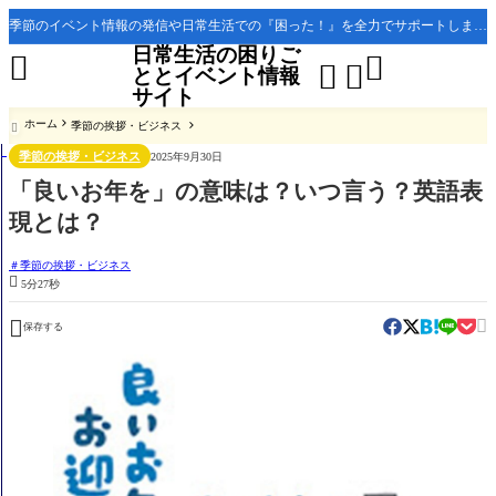
季節のイベント情報の発信や日常生活での『困った！』を全力でサポートします。
日常生活の困りご




ととイベント情報
サイト
ホーム
季節の挨拶・ビジネス

季節の挨拶・ビジネス
2025年9月30日
「良いお年を」の意味は？いつ言う？英語表
現とは？
季節の挨拶・ビジネス

5分27秒


保存する