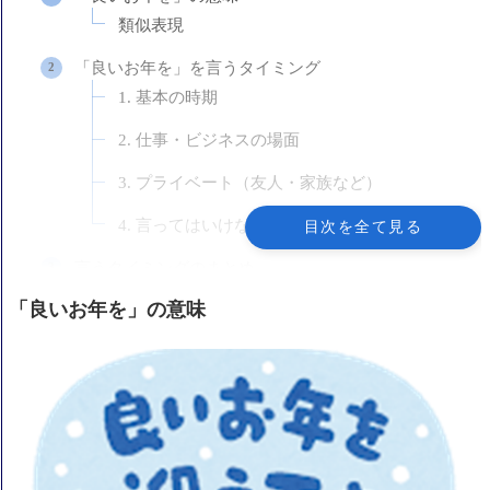
類似表現
「良いお年を」を言うタイミング
1. 基本の時期
2. 仕事・ビジネスの場面
3. プライベート（友人・家族など）
4. 言ってはいけない時期
目次を全て見る
言うタイミングのまとめ
「良いお年を」の意味
基本的な英語表現
1. 一番近いニュアンス
2. 少しカジュアルに
3. 温かい気持ちを添えて
ビジネスで使う場合