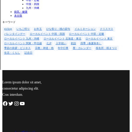
中部・近畿
中国・四国
九州・沖縄
病気・健康
未分類
キーワード
pickup
いちご狩り
お年玉
ひな祭り・桃の節句
イルミネーション
クリスマス
バレンタインデー
ローカルイベント 中国・四国
ローカルイベント 中部・近畿
ローカルイベント 九州・沖縄
ローカルイベント 北海道・東北
ローカルイベント 東京
ローカルイベント 関東・甲信越
七夕
入学祝い
初詣
四季（春夏秋冬）
季節の挨拶・ビジネス
宗教・神道・他
年中行事
暦・カレンダー
桜名所・桜まつり
生活・くらし
記念日
Lorem ipsum dolor sit amet,
consectetur adipiscing elit.
Cras interdum.