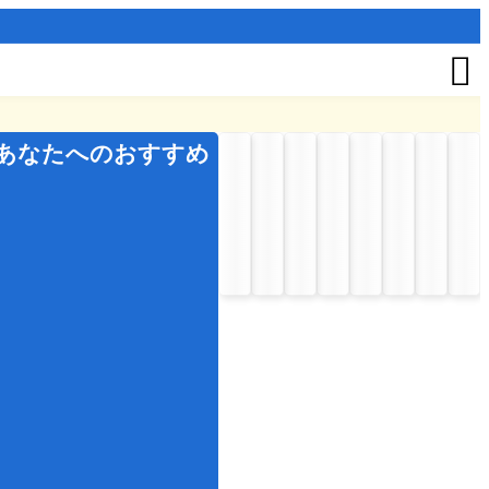

あなたへのおすすめ
夏
の
イ
ベ
ン
ト
お
盆
七
夕
秋
の
イ
ベ
ン
ト
七