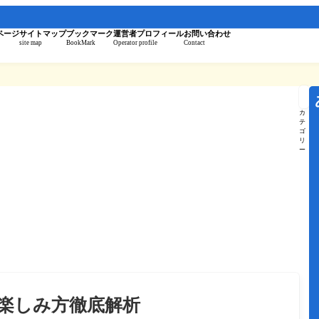
。
ページ
サイトマップ
ブックマーク
運営者プロフィール
お問い合わせ
site map
BookMark
Operator profile
Contact
記
事
を
カ
検
テ
索
ゴ
リ
ー
楽しみ方徹底解析