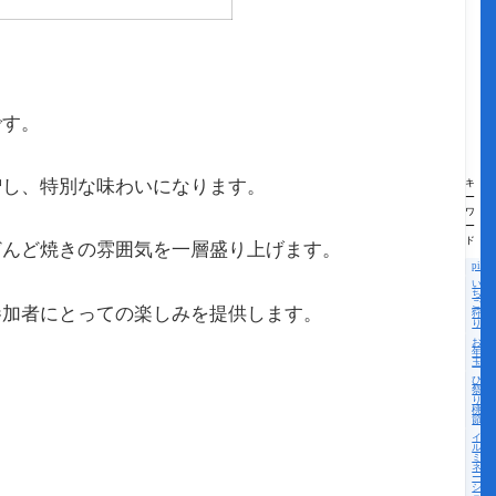
です。
増し、特別な味わいになります。
キ
ー
ワ
ー
ド
どんど焼きの雰囲気を一層盛り上げます。
pick
い
ち
ご
参加者にとっての楽しみを提供します。
狩
り
お
年
玉
ひな
祭
り・
桃の
節句
イ
ル
ミ
ネ
ー
シ