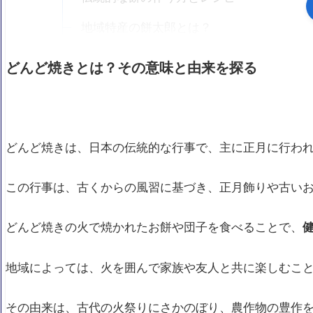
地域特産の餅太郎とは？
おすすめの餅を使ったおやつ
どんど焼きとは？その意味と由来を探る
どんど焼きで楽しむお菓子の魅力
駄菓子としてのどんど焼き
焼き餅とお菓子の違いとは？
どんど焼きは、日本の伝統的な行事で、主に正月に行わ
人気の駄菓子とその価格分析
この行事は、古くからの風習に基づき、正月飾りや古い
どんど焼きにまつわる行事やイベント
正月飾りとしての意味
どんど焼きの火で焼かれたお餅や団子を食べることで、
地域ごとのどんど焼きイベント
地域によっては、火を囲んで家族や友人と共に楽しむこ
無病息災を願う伝統行事
その由来は、古代の火祭りにさかのぼり、農作物の豊作
どんど焼きのお餅とお菓子の販売情報