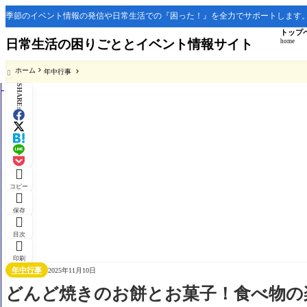
季節のイベント情報の発信や日常生活での『困った！』を全力でサポートします
トップ
日常生活の困りごととイベント情報サイト
home
ホーム
年中行事

SHARE:

コピー

保存

目次

印刷
年中行事
2025年11月10日
どんど焼きのお餅とお菓子！食べ物の