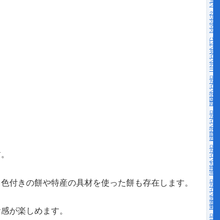
ョ
ン
ク
リ
ス
マ
ス
バ
レ
ン
タ
イ
ン
デ
ー
ロー
カル
イベ
ント
中
国・
四国
ロー
カル
イベ
ント
中
部・
近畿
ロー
カル
す。
イベ
ント
九
州・
沖縄
、色付きの餅や特産の具材を使った餅も存在します。
ロー
カル
イベ
ント
北海
道・
東北
食感が楽しめます。
ロ
ー