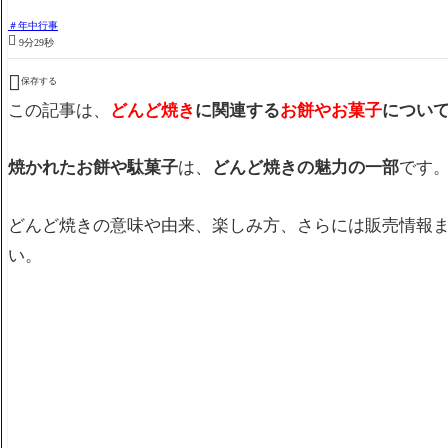
年中行事

9分29秒

保存する
この記事は、
どんど焼き
に関連する
お餅やお菓子
につい
焼かれたお餅や駄菓子
は、
どんど焼きの魅力の一部
です
どんど焼きの意味や由来、楽しみ方、さらには販売情報
い。