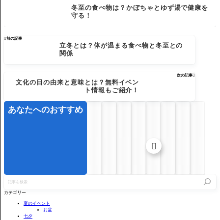
冬至の食べ物は？かぼちゃとゆず湯で健康を
守る！

前の記事
立冬とは？体が温まる食べ物と冬至との
関係
次の記事

文化の日の由来と意味とは？無料イベン
ト情報もご紹介！
あなたへのおすすめ

記
事
を
カテゴリー
検
索
夏のイベント
お盆
七夕