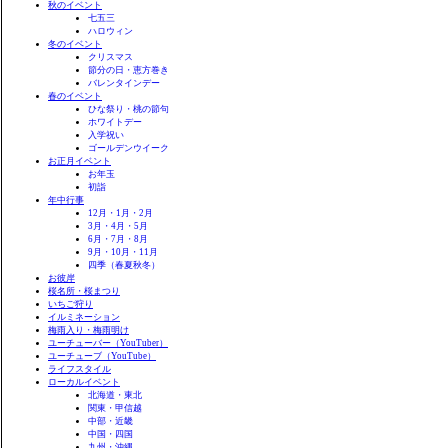
秋のイベント
七五三
ハロウィン
冬のイベント
クリスマス
節分の日・恵方巻き
バレンタインデー
春のイベント
ひな祭り・桃の節句
ホワイトデー
入学祝い
ゴールデンウイーク
お正月イベント
お年玉
初詣
年中行事
12月・1月・2月
3月・4月・5月
6月・7月・8月
9月・10月・11月
四季（春夏秋冬）
お彼岸
桜名所・桜まつり
いちご狩り
イルミネーション
梅雨入り・梅雨明け
ユーチューバー（YouTuber）
ユーチューブ（YouTube）
ライフスタイル
ローカルイベント
北海道・東北
関東・甲信越
中部・近畿
中国・四国
九州・沖縄