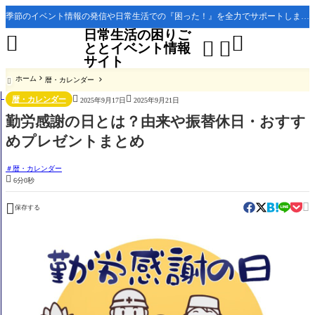
季節のイベント情報の発信や日常生活での『困った！』を全力でサポートします。
日常生活の困りご




ととイベント情報
サイト
ホーム
暦・カレンダー



暦・カレンダー
2025年9月17日
2025年9月21日
勤労感謝の日とは？由来や振替休日・おすす
めプレゼントまとめ
暦・カレンダー

6分0秒


保存する