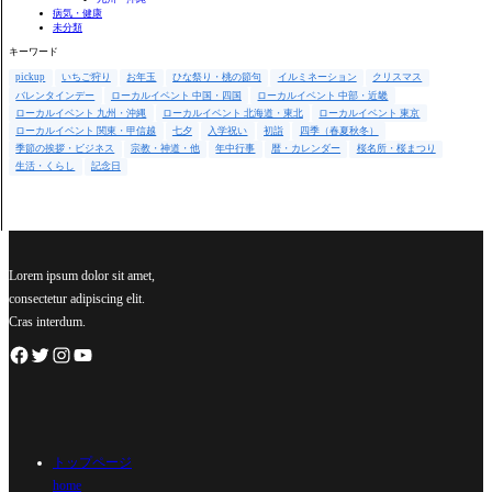
病気・健康
未分類
キーワード
pickup
いちご狩り
お年玉
ひな祭り・桃の節句
イルミネーション
クリスマス
バレンタインデー
ローカルイベント 中国・四国
ローカルイベント 中部・近畿
ローカルイベント 九州・沖縄
ローカルイベント 北海道・東北
ローカルイベント 東京
ローカルイベント 関東・甲信越
七夕
入学祝い
初詣
四季（春夏秋冬）
季節の挨拶・ビジネス
宗教・神道・他
年中行事
暦・カレンダー
桜名所・桜まつり
生活・くらし
記念日
Lorem ipsum dolor sit amet,
consectetur adipiscing elit.
Cras interdum.
トップページ
home