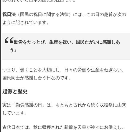
勤労感謝の日のプレゼントの目的
祝日法
（国民の祝日に関する法律）には、この日の趣旨が次の
プレゼント選びのポイント
ように記されています。
具体的なプレゼント例
食べ物・飲み物
「勤労をたっとび、生産を祝い、国民たがいに感謝しあ
リラックス・癒し系
う」
実用品・小物
つまり、働くことを大切にし、日々の労働や生産をねぎらい、
メッセージ性のあるギフト
国民同士が感謝し合う日なのです。
相手別おすすめギフト
起源と歴史
まとめ
実は「勤労感謝の日」は、もともと古代から続く収穫祭に由来
しています。
古代日本では、秋に収穫された新穀を天皇が神々にお供えし、