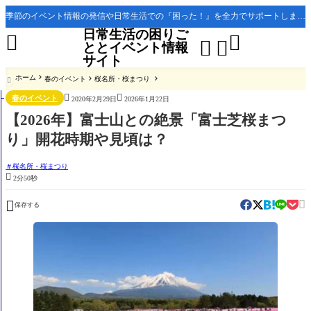
季節のイベント情報の発信や日常生活での『困った！』を全力でサポートします。
日常生活の困りご




ととイベント情報
サイト
ホーム
春のイベント
桜名所・桜まつり



春のイベント
2020年2月29日
2026年1月22日
【2026年】富士山との絶景「富士芝桜まつ
り」開花時期や見頃は？
桜名所・桜まつり

2分50秒


保存する