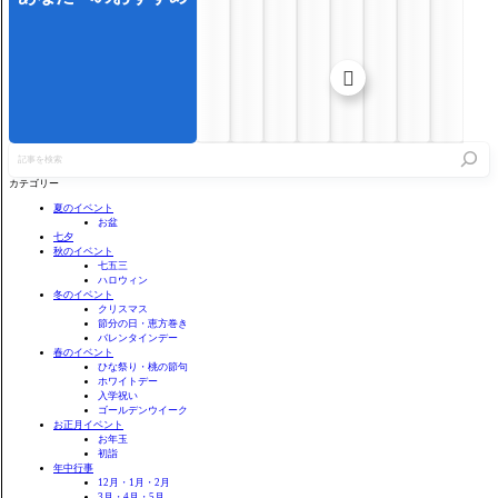

記
事
を
カテゴリー
検
索
夏のイベント
お盆
七夕
秋のイベント
七五三
ハロウィン
冬のイベント
クリスマス
節分の日・恵方巻き
バレンタインデー
春のイベント
ひな祭り・桃の節句
ホワイトデー
入学祝い
ゴールデンウイーク
お正月イベント
お年玉
初詣
年中行事
12月・1月・2月
3月・4月・5月