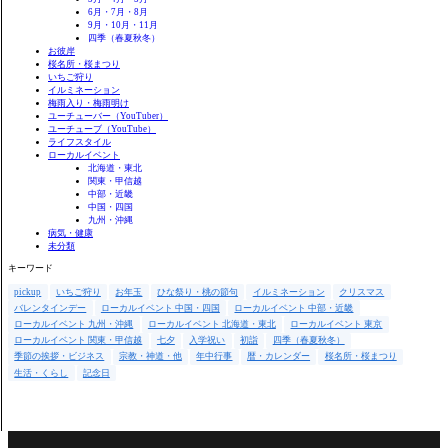
6月・7月・8月
9月・10月・11月
四季（春夏秋冬）
お彼岸
桜名所・桜まつり
いちご狩り
イルミネーション
梅雨入り・梅雨明け
ユーチューバー（YouTuber）
ユーチューブ（YouTube）
ライフスタイル
ローカルイベント
北海道・東北
関東・甲信越
中部・近畿
中国・四国
九州・沖縄
病気・健康
未分類
キーワード
pickup
いちご狩り
お年玉
ひな祭り・桃の節句
イルミネーション
クリスマス
バレンタインデー
ローカルイベント 中国・四国
ローカルイベント 中部・近畿
ローカルイベント 九州・沖縄
ローカルイベント 北海道・東北
ローカルイベント 東京
ローカルイベント 関東・甲信越
七夕
入学祝い
初詣
四季（春夏秋冬）
季節の挨拶・ビジネス
宗教・神道・他
年中行事
暦・カレンダー
桜名所・桜まつり
生活・くらし
記念日