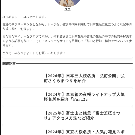
ユウ
はじめまして、ユウと申します。
普通のサラリーマンをしながら、日々少ない空き時間を利用して日常生活に役立つような記事の
作成に励んでおります。
まだまだマイナーなブログですが、いずれ皆さまに日常生活や普段の生活の中での疑問を解決す
るような記事を作って、そしてメジャーなサイトを目指して「努力と行動」精神でガンバって参
ります。
どうぞ、みなさまよろしくお願いいたします！
関連記事
【2026年】日本三大桜名所「弘前公園」弘
前さくらまつりを紹介
【2024年】東京都の夜桜ライトアップ人気
桜名所を紹介『Part.2』
【2025年】富士山と絶景「富士芝桜まつ
り」アクセス方法など紹介
【2024年】東京の桜名所・人気お花見スポ