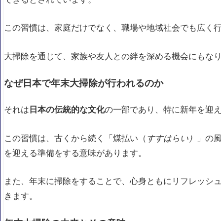
大掃除での不用品処分の方法とポイント
効率的な大掃除のための準備
この習慣は、家庭だけでなく、職場や地域社会でも広く
掃除道具を揃えて効率を上げる
大掃除を通じて、家族や友人との絆を深める機会にもな
時間を有効に使うための分担方法
忙しい人のための家事代行の活用法
なぜ日本で年末大掃除が行われるのか
年末大掃除を成功させるためのヒント
それは
日本の伝統的な文化
の一部であり、特に新年を迎
大掃除を楽しくするアイデアとグッズ
SNSでシェアしたい大掃除のビフォーアフ
この習慣は、古くから続く「煤払い（
すすはらい）
」の
を迎える準備をする意味があります。
よくある大掃除の失敗事例とその回避策
また、年末に掃除をすることで、心身ともにリフレッシ
きます。