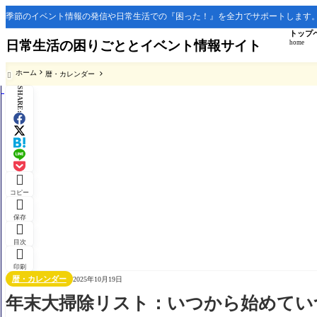
季節のイベント情報の発信や日常生活での『困った！』を全力でサポートします
トップ
日常生活の困りごととイベント情報サイト
home
ホーム
暦・カレンダー

SHARE:

コピー

保存

目次

印刷
暦・カレンダー
2025年10月19日
年末大掃除リスト：いつから始めてい