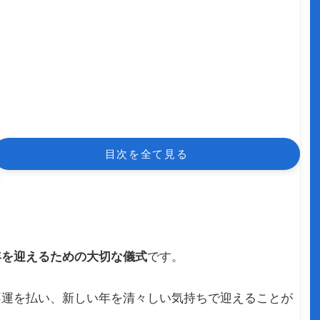
想か？
目次を全て見る
方
年を迎えるための大切な儀式
です。
トイレ他
不運を払い、新しい年を清々しい気持ちで迎えることが