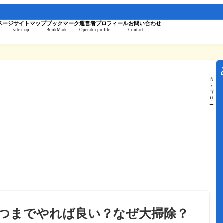
。
ページ
サイトマップ
ブックマーク
運営者プロフィール
お問い合わせ
site map
BookMark
Operator profile
Contact
記
事
を
カ
検
テ
索
ゴ
リ
ー
つまでやれば良い？なぜ大掃除？