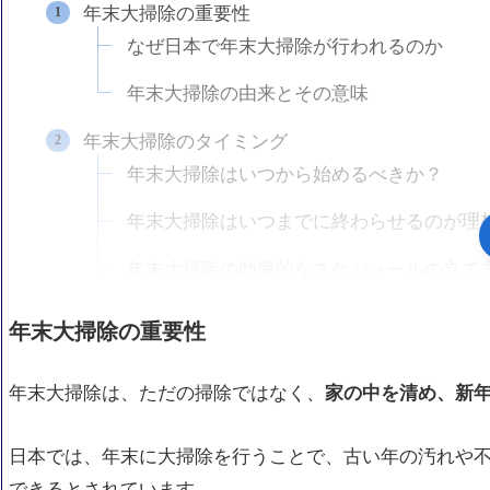
年末大掃除の重要性
なぜ日本で年末大掃除が行われるのか
年末大掃除の由来とその意味
年末大掃除のタイミング
年末大掃除はいつから始めるべきか？
年末大掃除はいつまでに終わらせるのが理
年末大掃除の効率的なスケジュールの立て
大掃除の前に確認すべきチェックリスト
年末大掃除の重要性
年末大掃除の実践方法
年末大掃除は、ただの掃除ではなく、
家の中を清め、新
年末大掃除の進め方：掃除する順番とコツ
各部屋別の大掃除手順：キッチン、浴室、
日本では、年末に大掃除を行うことで、古い年の汚れや
できるとされています。