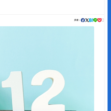

共有：