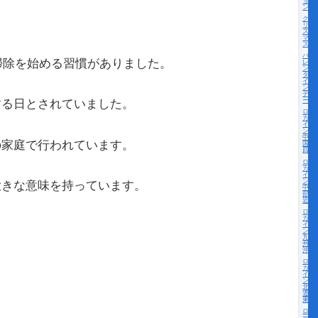
ョ
ン
ク
リ
ス
マ
ス
バ
掃除を始める習慣がありました。
レ
ン
タ
イ
ン
デ
ー
する日とされていました。
ロー
カル
イベ
ント
中
の家庭で行われています。
国・
四国
ロー
カル
イベ
ント
大きな意味を持っています。
中
部・
近畿
ロー
カル
イベ
ント
九
州・
沖縄
ロー
カル
イベ
ント
北海
道・
東北
ロ
ー