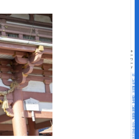
キ
ー
ワ
ー
ド
pick
い
ち
ご
狩
り
お
年
玉
ひな
祭
り・
桃の
節句
イ
ル
ミ
ネ
ー
シ