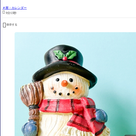
暦・カレンダー

9分13秒

保存する