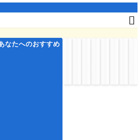

あなたへのおすすめ
夏
の
イ
ベ
ン
ト
お
盆
七
夕
秋
の
イ
ベ
ン
ト
七