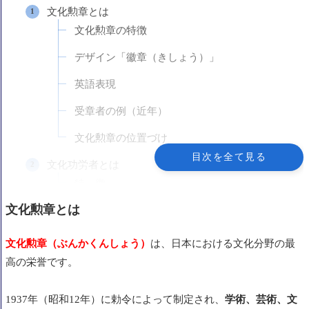
文化勲章とは
文化勲章の特徴
デザイン「徽章（きしょう）」
英語表現
受章者の例（近年）
文化勲章の位置づけ
目次を全て見る
文化功労者とは
特 徴
文化勲章とは
年金制度「顕彰料（けんしょうりょう）」
顕彰の意義
文化勲章（ぶんかくんしょう）
は、日本における文化分野の最
受章者の例（分野ごと）
高の栄誉です。
1. 年金制度の正式名称
1937年（昭和12年）に勅令によって制定され、
学術、芸術、文
2. 金額と支給方法