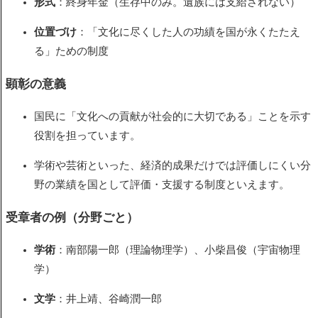
形式
：終身年金（生存中のみ。遺族には支給されない）
位置づけ
：「文化に尽くした人の功績を国が永くたたえ
る」ための制度
顕彰の意義
国民に「文化への貢献が社会的に大切である」ことを示す
役割を担っています。
学術や芸術といった、経済的成果だけでは評価しにくい分
野の業績を国として評価・支援する制度といえます。
受章者の例（分野ごと）
学術
：南部陽一郎（理論物理学）、小柴昌俊（宇宙物理
学）
文学
：井上靖、谷崎潤一郎