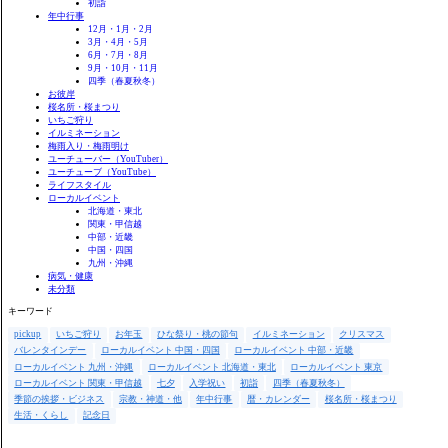
初詣
年中行事
12月・1月・2月
3月・4月・5月
6月・7月・8月
9月・10月・11月
四季（春夏秋冬）
お彼岸
桜名所・桜まつり
いちご狩り
イルミネーション
梅雨入り・梅雨明け
ユーチューバー（YouTuber）
ユーチューブ（YouTube）
ライフスタイル
ローカルイベント
北海道・東北
関東・甲信越
中部・近畿
中国・四国
九州・沖縄
病気・健康
未分類
キーワード
pickup
いちご狩り
お年玉
ひな祭り・桃の節句
イルミネーション
クリスマス
バレンタインデー
ローカルイベント 中国・四国
ローカルイベント 中部・近畿
ローカルイベント 九州・沖縄
ローカルイベント 北海道・東北
ローカルイベント 東京
ローカルイベント 関東・甲信越
七夕
入学祝い
初詣
四季（春夏秋冬）
季節の挨拶・ビジネス
宗教・神道・他
年中行事
暦・カレンダー
桜名所・桜まつり
生活・くらし
記念日