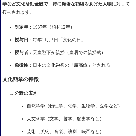
学など文化活動全般で、特に顕著な功績をあげた人物
に対して
3. 支給対象者
授与されます。
4. 制度の意義
制定年
：1937年（昭和12年）
5. 英語表現
授与日
：毎年11月3日「文化の日」
6. よくある誤解
授与者
：天皇陛下が親授（皇居での親授式）
まとめ
象徴性
：日本の文化栄誉の
「最高位」
とされる
文化勲章の特徴
分野の広さ
自然科学（物理学、化学、生物学、医学など）
人文科学（文学、哲学、歴史学など）
芸術（美術、音楽、演劇、映画など）