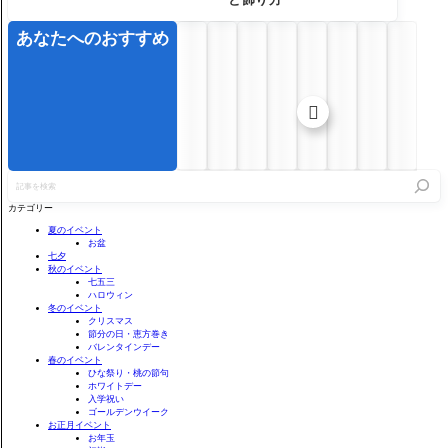
あなたへのおすすめ

記
事
を
カテゴリー
検
索
夏のイベント
お盆
七夕
秋のイベント
七五三
ハロウィン
冬のイベント
クリスマス
節分の日・恵方巻き
バレンタインデー
春のイベント
ひな祭り・桃の節句
ホワイトデー
入学祝い
ゴールデンウイーク
お正月イベント
お年玉