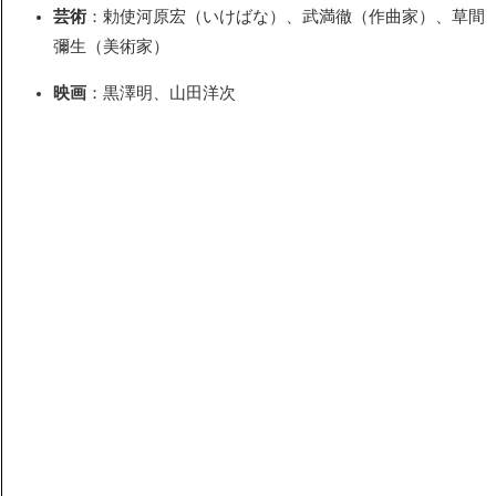
芸術
：勅使河原宏（いけばな）、武満徹（作曲家）、草間
彌生（美術家）
映画
：黒澤明、山田洋次