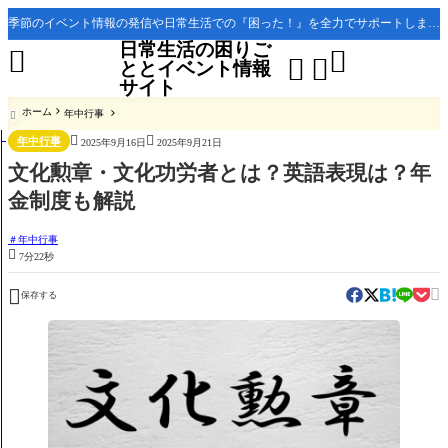
季節のイベント情報の発信や日常生活での『困った！』を全力でサポートします。
日常生活の困りご




ととイベント情報
サイト
ホーム
年中行事



年中行事
2025年9月16日
2025年9月21日
文化勲章・文化功労者とは？英語表現は？年
金制度も解説
年中行事

7分22秒


保存する