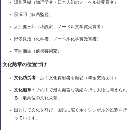
湯川秀樹（物理学者・日本人初のノーベル賞受賞者）
黒澤明（映画監督）
大江健三郎（小説家、ノーベル文学賞受賞者）
野依良治（化学者、ノーベル化学賞受賞者）
草間彌生（前衛芸術家）
文化勲章の位置づけ
文化功労者
：広く文化貢献者を顕彰（年金支給あり）
文化勲章
：その中で最も顕著な功績を持つ人物に与えられ
る「最高位の文化栄誉」
国として文化を尊び、国民に広く示すシンボル的役割を持
っています。