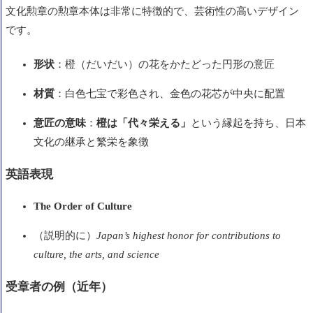
文化勲章の勲章本体は非常に特徴的で、芸術性の高いデザイン
です。
形状
：橙（だいだい）の花をかたどった円形の意匠
材質
：白色七宝で彩色され、金色の花芯が中央に配置
意匠の意味
：
橙は「代々栄える」
という縁起を持ち、日本
文化の継承と繁栄を象徴
英語表現
The Order of Culture
（説明的に）
Japan’s highest honor for contributions to
culture, the arts, and science
受章者の例（近年）