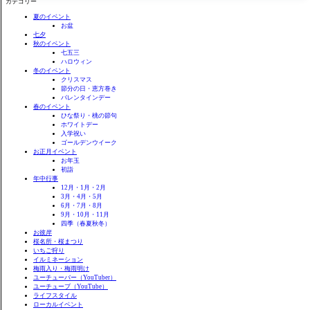
カテゴリー
検
索
夏のイベント
お盆
七夕
秋のイベント
七五三
ハロウィン
冬のイベント
クリスマス
節分の日・恵方巻き
バレンタインデー
春のイベント
ひな祭り・桃の節句
ホワイトデー
入学祝い
ゴールデンウイーク
お正月イベント
お年玉
初詣
年中行事
12月・1月・2月
3月・4月・5月
6月・7月・8月
9月・10月・11月
四季（春夏秋冬）
お彼岸
桜名所・桜まつり
いちご狩り
イルミネーション
梅雨入り・梅雨明け
ユーチューバー（YouTuber）
ユーチューブ（YouTube）
ライフスタイル
ローカルイベント