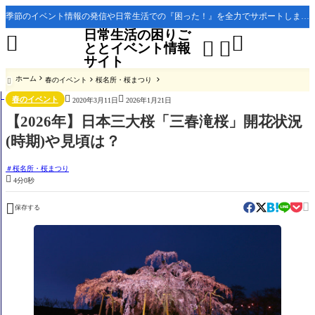
季節のイベント情報の発信や日常生活での『困った！』を全力でサポートします。
日常生活の困りご




ととイベント情報
サイト
ホーム
春のイベント
桜名所・桜まつり



春のイベント
2020年3月11日
2026年1月21日
【2026年】日本三大桜「三春滝桜」開花状況
(時期)や見頃は？
桜名所・桜まつり

4分0秒


保存する