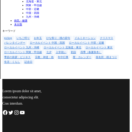
北海道・東北
関東・甲信越
中部・近畿
中国・四国
九州・沖縄
病気・健康
未分類
キーワード
pickup
いちご狩り
お年玉
ひな祭り・桃の節句
イルミネーション
クリスマス
バレンタインデー
ローカルイベント 中国・四国
ローカルイベント 中部・近畿
ローカルイベント 九州・沖縄
ローカルイベント 北海道・東北
ローカルイベント 東京
ローカルイベント 関東・甲信越
七夕
入学祝い
初詣
四季（春夏秋冬）
季節の挨拶・ビジネス
宗教・神道・他
年中行事
暦・カレンダー
桜名所・桜まつり
生活・くらし
記念日
Lorem ipsum dolor sit amet,
consectetur adipiscing elit.
Cras interdum.