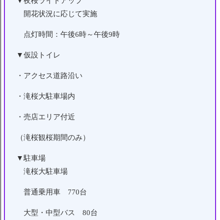
▼夜桜ライトアップ
開花状況に応じて実施
点灯時間：午後6時～午後9時
▼仮設トイレ
・アクセス道路沿い
・滝桜大駐車場内
・売店エリア付近
（滝桜観桜期間のみ）
▼駐車場
滝桜大駐車場
普通乗用車 770台
大型・中型バス 80台