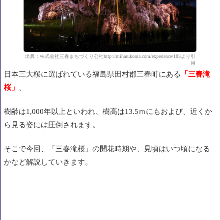
出典：株式会社三春まちづくり公社http://miharukoma.com/experience/183より引
用
日本三大桜に選ばれている福島県田村郡三春町にある
「三春滝
桜」
、
樹齢は1,000年以上といわれ、樹高は13.5ｍにもおよび、近くか
ら見る姿には圧倒されます。
そこで今回、「三春滝桜」の開花時期や、見頃はいつ頃になる
かなど解説していきます。