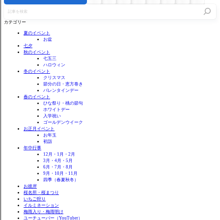
記
事
を
カテゴリー
検
索
夏のイベント
お盆
七夕
秋のイベント
七五三
ハロウィン
冬のイベント
クリスマス
節分の日・恵方巻き
バレンタインデー
春のイベント
ひな祭り・桃の節句
ホワイトデー
入学祝い
ゴールデンウイーク
お正月イベント
お年玉
初詣
年中行事
12月・1月・2月
3月・4月・5月
6月・7月・8月
9月・10月・11月
四季（春夏秋冬）
お彼岸
桜名所・桜まつり
いちご狩り
イルミネーション
梅雨入り・梅雨明け
ユーチューバー（YouTuber）