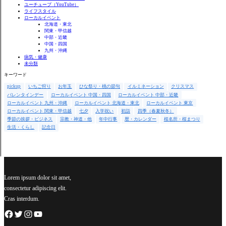
ユーチューブ（YouTube）
ライフスタイル
ローカルイベント
北海道・東北
関東・甲信越
中部・近畿
中国・四国
九州・沖縄
病気・健康
未分類
キーワード
pickup
いちご狩り
お年玉
ひな祭り・桃の節句
イルミネーション
クリスマス
バレンタインデー
ローカルイベント 中国・四国
ローカルイベント 中部・近畿
ローカルイベント 九州・沖縄
ローカルイベント 北海道・東北
ローカルイベント 東京
ローカルイベント 関東・甲信越
七夕
入学祝い
初詣
四季（春夏秋冬）
季節の挨拶・ビジネス
宗教・神道・他
年中行事
暦・カレンダー
桜名所・桜まつり
生活・くらし
記念日
Lorem ipsum dolor sit amet,
consectetur adipiscing elit.
Cras interdum.