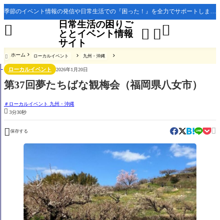
季節のイベント情報の発信や日常生活での『困った！』を全力でサポートします。
日常生活の困りご




ととイベント情報
サイト
ホーム
ローカルイベント
九州・沖縄

ローカルイベント
2026年1月20日
第37回夢たちばな観梅会（福岡県八女市）
ローカルイベント 九州・沖縄

3分30秒


保存する