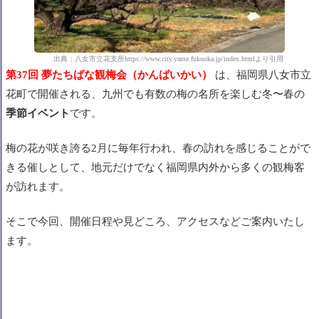
出典：八女市立花支所https://www.city.yame.fukuoka.jp/index.htmlより引用
第37回 夢たちばな観梅会（かんばいかい）
は、福岡県八女市立
花町で開催される、九州でも有数の梅の名所を楽しむ冬〜春の
季節イベント
です。
梅の花が咲き誇る2月に毎年行われ、春の訪れを感じることがで
きる催しとして、地元だけでなく福岡県内外から多くの観梅客
が訪れます。
そこで今回、開催日程や見どころ、アクセスなどご案内いたし
ます。