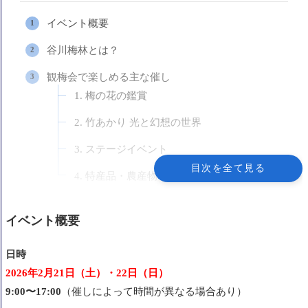
イベント概要
谷川梅林とは？
観梅会で楽しめる主な催し
1. 梅の花の鑑賞
2. 竹あかり 光と幻想の世界
3. ステージイベント
目次を全て見る
4. 特産品・農産物・飲食ブース
アクセスと交通
イベント概要
車でのアクセス
駐車場
日時
2026年2月21日（土）・22日（日）
シャトルバス
9:00〜17:00
（催しによって時間が異なる場合あり）
観梅会をより楽しむために