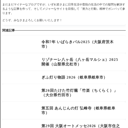
まだまだマイナーなブログですが、いずれ皆さまに日常生活や普段の生活の中での疑問を解決す
るような記事を作って、そしてメジャーなサイトを目指して「努力と行動」精神でガンバって参
ります。
どうぞ、みなさまよろしくお願いいたします！
関連記事
令和7年 いばらきバル2025（大阪府茨木
市）
リゾナーレ八ヶ岳（八ヶ岳マルシェ）2025
開催（山梨県北杜市）
ぎふ灯り物語 2026（岐阜県岐阜市）
第26回たけた竹灯籠「竹楽（ちくらく）」
（大分県竹田市）
第五回 あんじんの灯 弘峰寺（岐阜県岐阜
市）
第29回 大阪オートメッセ2026（大阪市住之