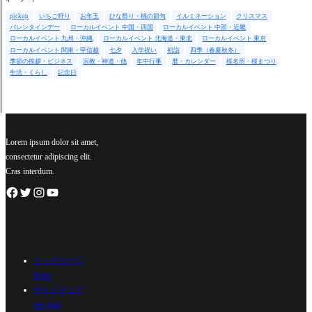
pickup
いちご狩り
お年玉
ひな祭り・桃の節句
イルミネーション
クリスマス
バレンタインデー
ローカルイベント 中国・四国
ローカルイベント 中部・近畿
ローカルイベント 九州・沖縄
ローカルイベント 北海道・東北
ローカルイベント 東京
ローカルイベント 関東・甲信越
七夕
入学祝い
初詣
四季（春夏秋冬）
季節の挨拶・ビジネス
宗教・神道・他
年中行事
暦・カレンダー
桜名所・桜まつり
生活・くらし
記念日
Lorem ipsum dolor sit amet,
consectetur adipiscing elit.
Cras interdum.
トップページ
home
サイトマップ
site map