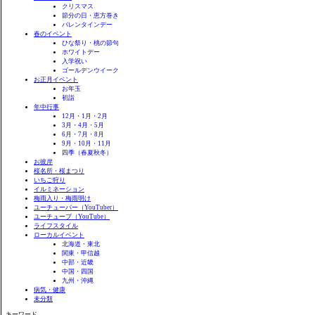
クリスマス
節分の日・恵方巻き
バレンタインデー
春のイベント
ひな祭り・桃の節句
ホワイトデー
入学祝い
ゴールデンウイーク
お正月イベント
お年玉
初詣
年中行事
12月・1月・2月
3月・4月・5月
6月・7月・8月
9月・10月・11月
四季（春夏秋冬）
お彼岸
桜名所・桜まつり
いちご狩り
イルミネーション
梅雨入り・梅雨明け
ユーチューバー（YouTuber）
ユーチューブ（YouTube）
ライフスタイル
ローカルイベント
北海道・東北
関東・甲信越
中部・近畿
中国・四国
九州・沖縄
病気・健康
未分類
キーワード