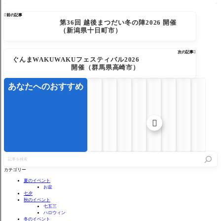

前の記事
第36回 越後まつだい冬の陣2026 開催
（新潟県十日町市）
次の記事

ぐんまWAKUWAKUフェスティバル2026
開催（群馬県高崎市）
あなたへのおすすめ

記
事
を
カテゴリー
検
索
夏のイベント
お盆
七夕
秋のイベント
七五三
ハロウィン
冬のイベント