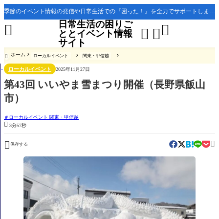
季節のイベント情報の発信や日常生活での『困った！』を全力でサポートします。
日常生活の困りご




ととイベント情報
サイト
ホーム
ローカルイベント
関東・甲信越

ローカルイベント
2025年11月27日
第43回 いいやま雪まつり開催（長野県飯山
市）
ローカルイベント 関東・甲信越

3分57秒


保存する