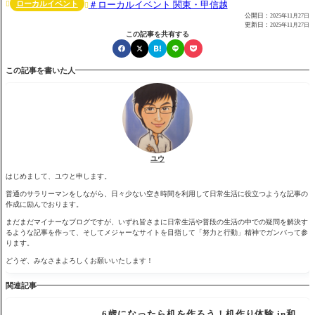
ローカルイベント
ローカルイベント 関東・甲信越


公開日：
2025年11月27日
更新日：
2025年11月27日
この記事を共有する
この記事を書いた人
ユウ
はじめまして、ユウと申します。
普通のサラリーマンをしながら、日々少ない空き時間を利用して日常生活に役立つような記事の
作成に励んでおります。
まだまだマイナーなブログですが、いずれ皆さまに日常生活や普段の生活の中での疑問を解決す
るような記事を作って、そしてメジャーなサイトを目指して「努力と行動」精神でガンバって参
ります。
どうぞ、みなさまよろしくお願いいたします！
関連記事
6歳になったら机を作ろう！机作り体験 in和