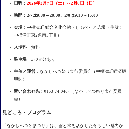
日程
：
2026年2月7日（土）～2月8日（日）
時間
：
2/7は9:30～20:00、2/8は9:30～15:00
会場
：中標津町 総合文化会館・しるべっと広場（住所：
中標津町東2条南3丁目）
入場料
：無料
駐車場
：370台分あり
主催／運営
：なかしべつ祭り実行委員会（中標津町経済振
興課）
問い合わせ先
：0153-74-0464（なかしべつ祭り実行委員
会）
見どころ・プログラム
「なかしべつ冬まつり」は、雪と氷を活かした冬らしい魅力が