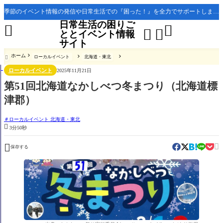
季節のイベント情報の発信や日常生活での『困った！』を全力でサポートします。
日常生活の困りご




ととイベント情報
サイト
ホーム
ローカルイベント
北海道・東北

ローカルイベント
2025年11月21日
第51回北海道なかしべつ冬まつり（北海道標
津郡）
ローカルイベント 北海道・東北

3分50秒


保存する