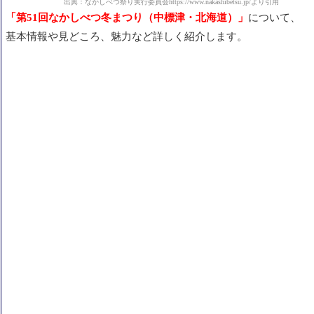
出典：なかしべつ祭り実行委員会https://www.nakashibetsu.jp/より引用
「第51回なかしべつ冬まつり（中標津・北海道）」
について、
基本情報や見どころ、魅力など詳しく紹介します。