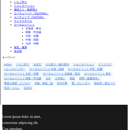
いちご狩り
イルミネーション
梅雨入り・梅雨明け
ユーチューバー（YouTuber）
ユーチューブ（YouTube）
ライフスタイル
ローカルイベント
北海道・東北
関東・甲信越
中部・近畿
中国・四国
九州・沖縄
病気・健康
未分類
キーワード
pickup
いちご狩り
お年玉
ひな祭り・桃の節句
イルミネーション
クリスマス
バレンタインデー
ローカルイベント 中国・四国
ローカルイベント 中部・近畿
ローカルイベント 九州・沖縄
ローカルイベント 北海道・東北
ローカルイベント 東京
ローカルイベント 関東・甲信越
七夕
入学祝い
初詣
四季（春夏秋冬）
季節の挨拶・ビジネス
宗教・神道・他
年中行事
暦・カレンダー
桜名所・桜まつり
生活・くらし
記念日
Lorem ipsum dolor sit amet,
consectetur adipiscing elit.
Cras interdum.