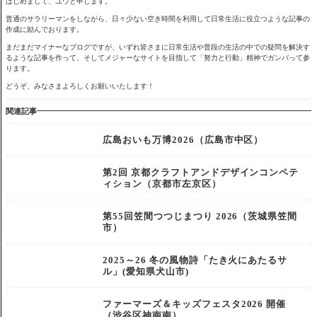
はじめまして、ユウと申します。
普通のサラリーマンをしながら、日々少ない空き時間を利用して日常生活に役立つような記事の
作成に励んでおります。
まだまだマイナーなブログですが、いずれ皆さまに日常生活や普段の生活の中での疑問を解決す
るような記事を作って、そしてメジャーなサイトを目指して「努力と行動」精神でガンバって参
ります。
どうぞ、みなさまよろしくお願いいたします！
関連記事
広島おいも万博2026（広島市中区）
第2回 京都クラフトアンドデザインコンペテ
ィション（京都市左京区）
第55回笠間つつじまつり 2026（茨城県笠間
市）
2025～26 冬の風物詩「たき火にあたるサ
ル」(愛知県犬山市)
ファーマーズ＆キッズフェスタ2026 開催
（渋谷区神南南）