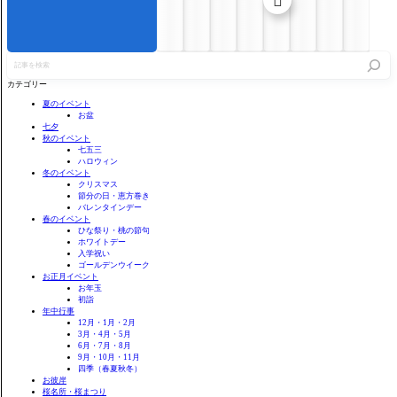

記
事
を
カテゴリー
検
索
夏のイベント
お盆
七夕
秋のイベント
七五三
ハロウィン
冬のイベント
クリスマス
節分の日・恵方巻き
バレンタインデー
春のイベント
ひな祭り・桃の節句
ホワイトデー
入学祝い
ゴールデンウイーク
お正月イベント
お年玉
初詣
年中行事
12月・1月・2月
3月・4月・5月
6月・7月・8月
9月・10月・11月
四季（春夏秋冬）
お彼岸
桜名所・桜まつり