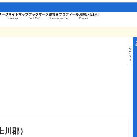
。
ページ
サイトマップ
ブックマーク
運営者プロフィール
お問い合わせ
site map
BookMark
Operator profile
Contact
記
事
を
カ
検
テ
索
ゴ
リ
ー
上川郡）