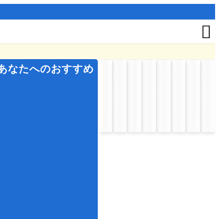

あなたへのおすすめ
夏
の
イ
ベ
ン
ト
お
盆
七
夕
秋
の
イ
ベ
ン
ト
七