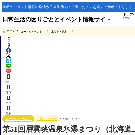
季節のイベント情報の発信や日常生活での『困った！』を全力でサポートします
トップ
日常生活の困りごととイベント情報サイト
home
ホーム
ローカルイベント
北海道・東北

SHARE:

コピー

保存

目次

印刷
ローカルイベント
北海道・東北
2025年11月18日
第51回層雲峡温泉氷瀑まつり（北海道