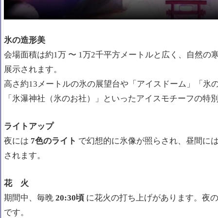
氷の造形美
会場面積は約1万 〜 1万2千平方メートルと広く、自然の
展示されます。
高さ約13メートルの氷の展望台や「アイスドーム」「氷
「氷瀑神社（氷のお社）」といったアイスモチーフの特
ライトアップ
夜には
7色のライト
で幻想的に氷像が照らされ、昼間には
されます。
花 火
期間中、毎晩
20:30頃
に花火の打ち上げがあります。夜の
です。