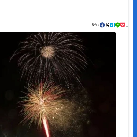

共有：