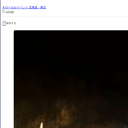
ローカルイベント 北海道・東北

4分0秒

保存する