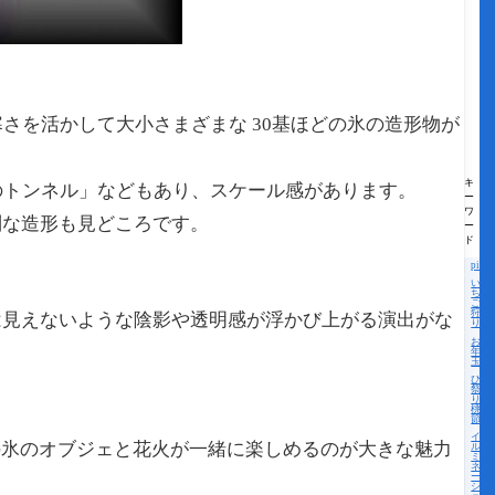
寒さを活かして大小さまざまな 30基ほどの氷の造形物が
キ
のトンネル」などもあり、スケール感があります。
ー
ワ
別な造形も見どころです。
ー
ド
pick
い
ち
ご
狩
見えないような陰影や透明感が浮かび上がる演出がな
り
お
年
玉
ひな
祭
り・
桃の
節句
イ
氷のオブジェと花火が一緒に楽しめるのが大きな魅力
ル
ミ
ネ
ー
シ