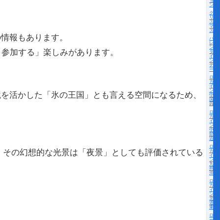
ョ
ン
ク
リ
ス
マ
ス
の情報もあります。
バ
レ
ン
 参加する」楽しみがあります。
タ
イ
ン
デ
ー
ロー
カル
イベ
ント
境を活かした「氷の王国」とも言える空間になるため、
中
国・
四国
ロー
カル
イベ
ント
中
部・
近畿
ロー
、その幻想的な光景は「夜景」としても評価されている
カル
イベ
ント
九
州・
沖縄
ロー
カル
イベ
ント
北海
道・
東北
ロ
ー