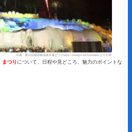
出典：第51回層雲峡温泉氷瀑まつりhttps://sounkyo.net/hyoubaku/より引用
）まつり
について、日程や見どころ、魅力のポイントな