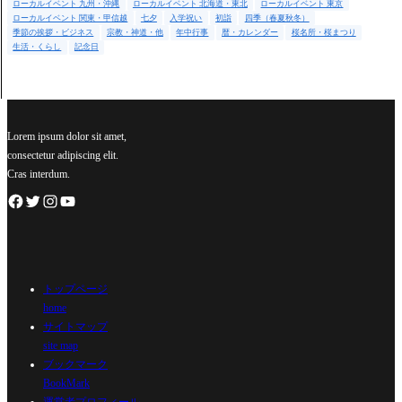
ローカルイベント 九州・沖縄
ローカルイベント 北海道・東北
ローカルイベント 東京
ローカルイベント 関東・甲信越
七夕
入学祝い
初詣
四季（春夏秋冬）
季節の挨拶・ビジネス
宗教・神道・他
年中行事
暦・カレンダー
桜名所・桜まつり
生活・くらし
記念日
Lorem ipsum dolor sit amet,
consectetur adipiscing elit.
Cras interdum.
トップページ
home
サイトマップ
site map
ブックマーク
BookMark
運営者プロフィール