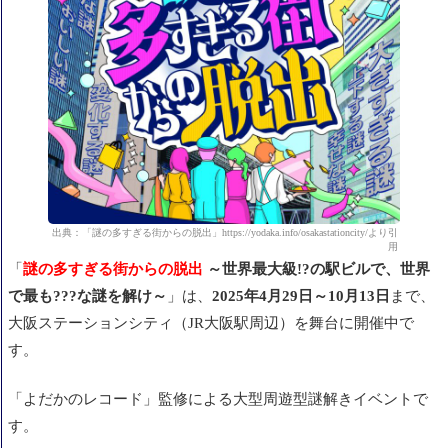
出典：「謎の多すぎる街からの脱出」https://yodaka.info/osakastationcity/より引
用
「
謎の多すぎる街からの脱出
～世界最大級!?の駅ビルで、世界
で最も???な謎を解け～
」は、
2025年4月29日～10月13日
まで、
大阪ステーションシティ（JR大阪駅周辺）を舞台に開催中で
す。
「よだかのレコード」監修による大型周遊型謎解きイベントで
す。