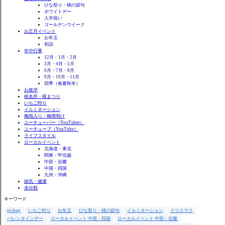
ひな祭り・桃の節句
ホワイトデー
入学祝い
ゴールデンウイーク
お正月イベント
お年玉
初詣
年中行事
12月・1月・2月
3月・4月・5月
6月・7月・8月
9月・10月・11月
四季（春夏秋冬）
お彼岸
桜名所・桜まつり
いちご狩り
イルミネーション
梅雨入り・梅雨明け
ユーチューバー（YouTuber）
ユーチューブ（YouTube）
ライフスタイル
ローカルイベント
北海道・東北
関東・甲信越
中部・近畿
中国・四国
九州・沖縄
病気・健康
未分類
キーワード
pickup
いちご狩り
お年玉
ひな祭り・桃の節句
イルミネーション
クリスマス
バレンタインデー
ローカルイベント 中国・四国
ローカルイベント 中部・近畿