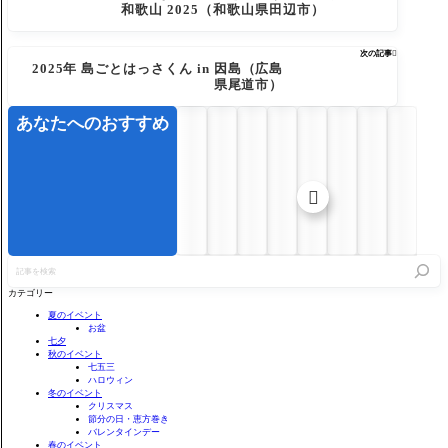
和歌山 2025（和歌山県田辺市）
次の記事

2025年 島ごとはっさくん in 因島（広島
県尾道市）
あなたへのおすすめ

記
事
を
カテゴリー
検
索
夏のイベント
お盆
七夕
秋のイベント
七五三
ハロウィン
冬のイベント
クリスマス
節分の日・恵方巻き
バレンタインデー
春のイベント