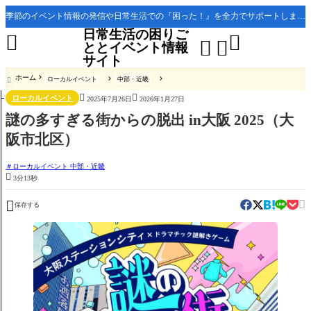
季節のイベント情報の発信や日常生活での『困った！』を全力でサポートします。
日常生活の困りご




ととイベント情報
サイト
ホーム
ローカルイベント
中部・近畿



ローカルイベント
2025年7月26日
2026年1月27日
謎の多すぎる街からの脱出 in大阪 2025（大
阪市北区）
ローカルイベント 中部・近畿

3分13秒


保存する