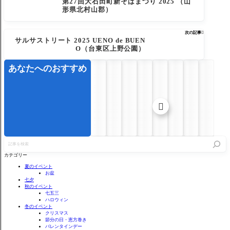
第27回大石田町新そばまつり 2025 （山
形県北村山郡）
次の記事

サルサストリート 2025 UENO de BUEN
O（台東区上野公園）
あなたへのおすすめ

記
事
を
カテゴリー
検
索
夏のイベント
お盆
七夕
秋のイベント
七五三
ハロウィン
冬のイベント
クリスマス
節分の日・恵方巻き
バレンタインデー