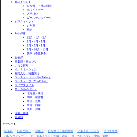
春のイベント
ひな祭り・桃の節句
ホワイトデー
入学祝い
ゴールデンウイーク
お正月イベント
お年玉
初詣
年中行事
12月・1月・2月
3月・4月・5月
6月・7月・8月
9月・10月・11月
四季（春夏秋冬）
お彼岸
桜名所・桜まつり
いちご狩り
イルミネーション
梅雨入り・梅雨明け
ユーチューバー（YouTuber）
ユーチューブ（YouTube）
ライフスタイル
ローカルイベント
北海道・東北
関東・甲信越
中部・近畿
中国・四国
九州・沖縄
病気・健康
未分類
キーワード
pickup
いちご狩り
お年玉
ひな祭り・桃の節句
イルミネーション
クリスマス
バレンタインデー
ローカルイベント 中国・四国
ローカルイベント 中部・近畿