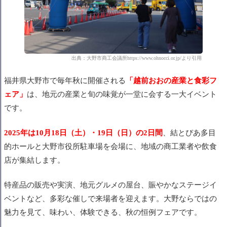
出典：大野市商工会議所https://www.ohnocci.or.jp/より引用
福井県大野市で毎年秋に開催される
「越前おおの産業と食彩フ
ェア」
は、地元の産業と旬の味覚が一堂に会する一大イベント
です。
2025年は10月18日（土）・19日（日）の2日間
、結とぴあ多目
的ホールと大野市役所駐車場を会場に、地域の商工業者や飲食
店が集結します。
特産品の販売や実演、地元グルメの屋台、賑やかなステージイ
ベントなど、多彩な催しで来場者を迎えます。大野ならではの
魅力を見て、味わい、体験できる、秋の恒例フェアです。