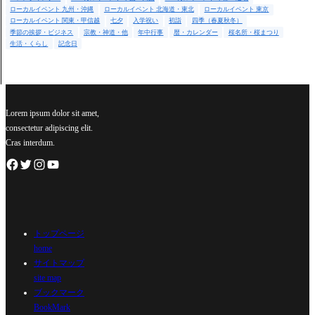
ローカルイベント 九州・沖縄
ローカルイベント 北海道・東北
ローカルイベント 東京
ローカルイベント 関東・甲信越
七夕
入学祝い
初詣
四季（春夏秋冬）
季節の挨拶・ビジネス
宗教・神道・他
年中行事
暦・カレンダー
桜名所・桜まつり
生活・くらし
記念日
Lorem ipsum dolor sit amet,
consectetur adipiscing elit.
Cras interdum.
トップページ
home
サイトマップ
site map
ブックマーク
BookMark