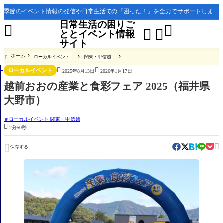
季節のイベント情報の発信や日常生活での『困った！』を全力でサポートします。
日常生活の困りご




ととイベント情報
サイト
ホーム
ローカルイベント
関東・甲信越



ローカルイベント
2025年8月13日
2026年1月17日
越前おおの産業と食彩フェア 2025（福井県
大野市）
ローカルイベント 関東・甲信越

2分50秒


保存する