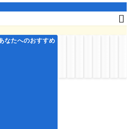

あなたへのおすすめ
夏
の
イ
ベ
ン
ト
お
盆
七
夕
秋
の
イ
ベ
ン
ト
七