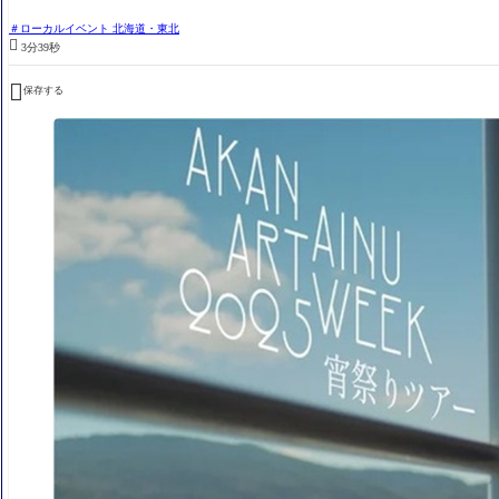
ローカルイベント 北海道・東北

3分39秒

保存する