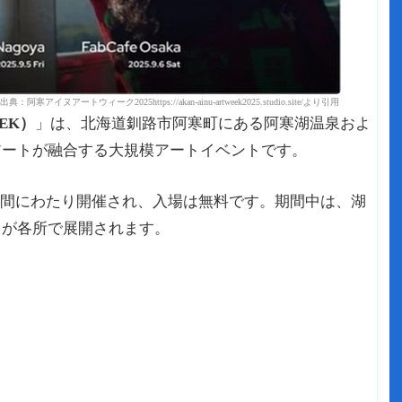
出典：阿寒アイヌアートウィーク2025https://akan-ainu-artweek2025.studio.site/より引用
EEK）
」は、北海道釧路市阿寒町にある阿寒湖温泉およ
アートが融合する大規模アートイベントです。
週間にわたり開催され、入場は無料です。期間中は、湖
スが各所で展開されます。