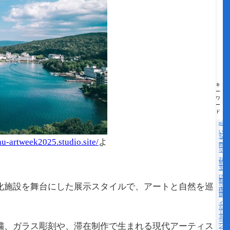
キ
ー
ワ
ー
ド
pick
い
ち
nu-artweek2025.studio.site/
よ
ご
狩
り
お
年
玉
ひな
祭
化施設を舞台にした展示スタイルで、アートと自然を巡
り・
桃の
節句
イ
ル
ミ
ネ
ー
繍、ガラス彫刻や、滞在制作で生まれる現代アーティス
シ