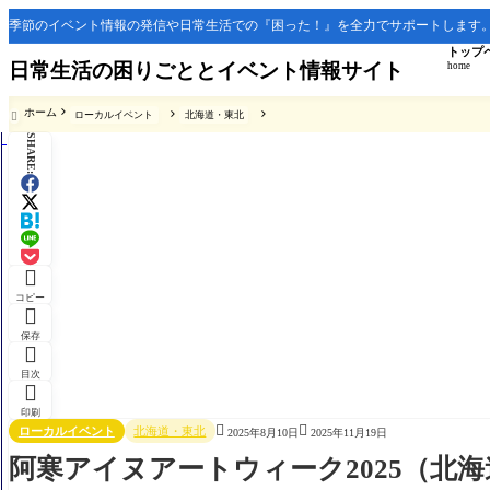
季節のイベント情報の発信や日常生活での『困った！』を全力でサポートします
トップ
日常生活の困りごととイベント情報サイト
home
ホーム
ローカルイベント
北海道・東北

SHARE:

コピー

保存

目次

印刷


ローカルイベント
北海道・東北
2025年8月10日
2025年11月19日
阿寒アイヌアートウィーク2025（北