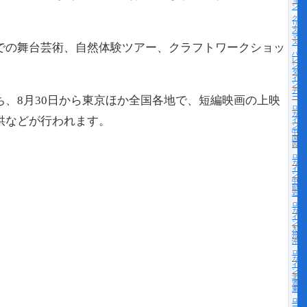
ョ
ン
ク
リ
ス
マ
ス
での舞台芸術、自然体験ツアー、クラフトワークショッ
バ
レ
ン
タ
イ
ン
デ
ー
ち、8月30日から東京ほか全国各地で、短編映画の上映
ロー
カル
供などが行われます。
イベ
ント
中
国・
四国
ロー
カル
イベ
ント
中
部・
近畿
ロー
カル
イベ
ント
九
州・
沖縄
ロー
カル
イベ
ント
北海
道・
東北
ロ
ー