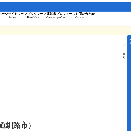
。
ページ
サイトマップ
ブックマーク
運営者プロフィール
お問い合わせ
site map
BookMark
Operator profile
Contact
記
事
を
カ
検
テ
索
ゴ
リ
ー
海道釧路市）