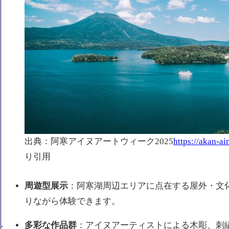
出典：阿寒アイヌアートウィーク2025
https://akan-ai
り引用
周遊型展示
：阿寒湖周辺エリアに点在する屋外・文
りながら体験できます。
多彩な作品群
：アイヌアーティストによる木彫、刺