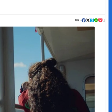

共有：