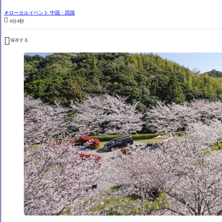
ローカルイベント 中国・四国

4分4秒

保存する