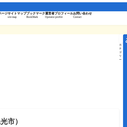
。
ページ
サイトマップ
ブックマーク
運営者プロフィール
お問い合わせ
site map
BookMark
Operator profile
Contact
記
事
を
カ
検
テ
索
ゴ
リ
ー
県光市）