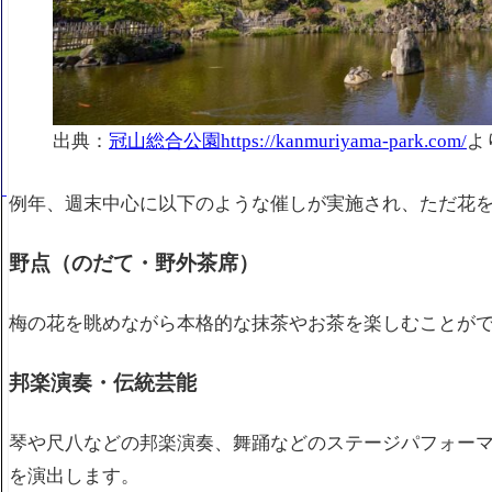
出典：
冠山総合公園https://kanmuriyama-park.com/
よ
例年、週末中心に以下のような催しが実施され、ただ花
野点（のだて・野外茶席）
梅の花を眺めながら本格的な抹茶やお茶を楽しむことが
邦楽演奏・伝統芸能
琴や尺八などの邦楽演奏、舞踊などのステージパフォー
を演出します。