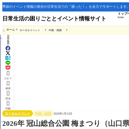
季節のイベント情報の発信や日常生活での『困った！』を全力でサポートします
トップ
日常生活の困りごととイベント情報サイト
home
ホーム
ローカルイベント
中国・四国

SHARE:

コピー

保存

目次

印刷
ローカルイベント
中国・四国
2026年1月13日
2026年 冠山総合公園 梅まつり（山口