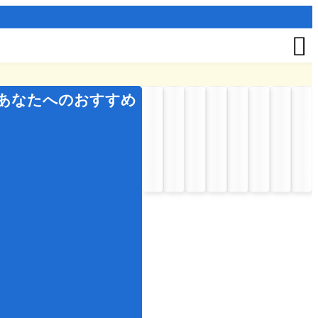

あなたへのおすすめ
夏
の
イ
ベ
ン
ト
お
盆
七
夕
秋
の
イ
ベ
ン
ト
七