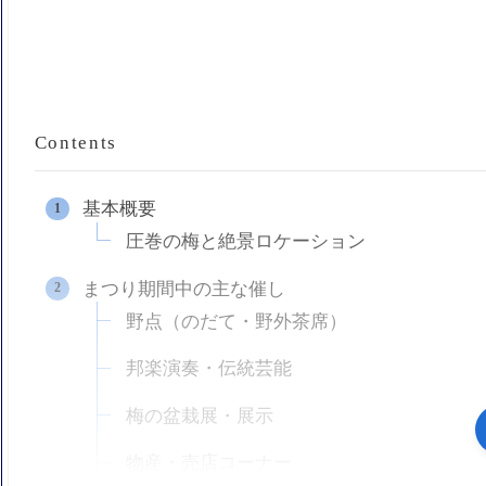
Contents
基本概要
圧巻の梅と絶景ロケーション
まつり期間中の主な催し
野点（のだて・野外茶席）
邦楽演奏・伝統芸能
梅の盆栽展・展示
物産・売店コーナー