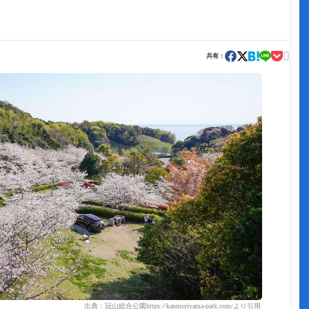

共有：
出典：冠山総合公園https://kanmuriyama-park.com/より引用