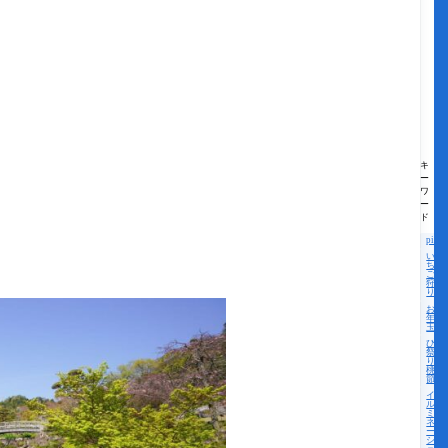
キ
ー
ワ
ー
ド
pick
い
ち
ご
狩
り
お
年
玉
ひな
祭
り・
桃の
節句
イ
ル
ミ
ネ
ー
シ