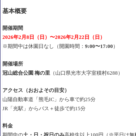
フリーマーケット・体験イベント
基本概要
追加イベント — 梅まつり コバルト・ウォーク
開催期間
梅の見頃とおすすめ時期
2026年2月8日（日）〜2026年2月22日（日）
見どころポイント
※期間中は休園日なし（開園時間：
9:00〜17:00
）
周辺観光との組み合わせ
開催場所
冠山総合公園 梅の里
（山口県光市大字室積村6288）
アクセス（おおよその目安）
山陽自動車道「熊毛IC」から車で約25分
JR「光駅」からバス＋徒歩で約15分
料金
期間中の
土・日・祝日のみ
高校生以上100円（※平日は