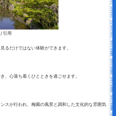
ョ
ン
ク
リ
ス
マ
ス
バ
レ
ン
タ
イ
ン
り引用
デ
ー
ロー
カル
イベ
を見るだけではない体験ができます。
ント
中
国・
四国
ロー
カル
イベ
ント
中
部・
近畿
でき、心落ち着くひとときを過ごせます。
ロー
カル
イベ
ント
九
州・
沖縄
ロー
カル
イベ
ント
マンスが行われ、梅園の風景と調和した文化的な雰囲気
北海
道・
東北
ロ
ー