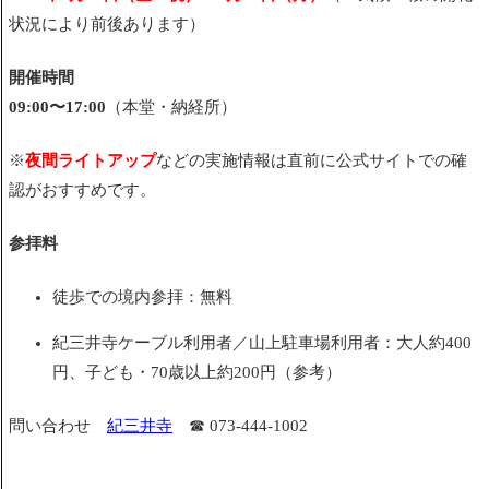
花見のタイミングと注意点
状況により前後あります）
まとめ
開催時間
09:00〜17:00
（本堂・納経所）
※
夜間ライトアップ
などの実施情報は直前に公式サイトでの確
認がおすすめです。
参拝料
徒歩での境内参拝：無料
紀三井寺ケーブル利用者／山上駐車場利用者：大人約400
円、子ども・70歳以上約200円（参考）
問い合わせ
紀三井寺
☎ 073-444-1002