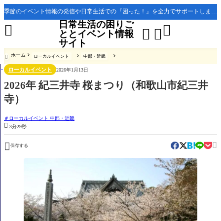
季節のイベント情報の発信や日常生活での『困った！』を全力でサポートします。
日常生活の困りご




ととイベント情報
サイト
ホーム
ローカルイベント
中部・近畿

ローカルイベント
2026年1月13日
2026年 紀三井寺 桜まつり（和歌山市紀三井
寺）
ローカルイベント 中部・近畿

3分29秒


保存する