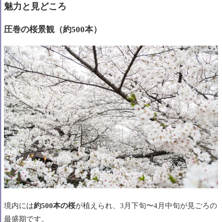
魅力と見どころ
圧巻の桜景観（約500本）
境内には
約500本の桜
が植えられ、3月下旬〜4月中旬が見ごろの
最盛期です。