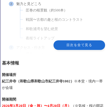
魅力と見どころ
圧巻の桜景観（約500本）
戦国〜古都の趣と桜のコントラスト
和歌浦湾を望む絶景
夜桜ライトアップ
目次を全て見る
アクセス・行き方
電車・バス
基本情報
車
周辺での楽しみ方
開催場所
午前〜昼間の桜散策
紀三井寺（和歌山県和歌山市紀三井寺1002）
※本堂・境内一帯
が会場
境内休憩・参道グルメ
和歌山観光とのセット
開催期間
2026年3月20日（金・祝）〜4月20日（月）
（※気候・桜の開花