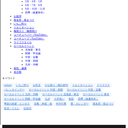
3月・4月・5月
6月・7月・8月
9月・10月・11月
四季（春夏秋冬）
お彼岸
桜名所・桜まつり
いちご狩り
イルミネーション
梅雨入り・梅雨明け
ユーチューバー（YouTuber）
ユーチューブ（YouTube）
ライフスタイル
ローカルイベント
北海道・東北
関東・甲信越
中部・近畿
中国・四国
九州・沖縄
病気・健康
未分類
キーワード
pickup
いちご狩り
お年玉
ひな祭り・桃の節句
イルミネーション
クリスマス
バレンタインデー
ローカルイベント 中国・四国
ローカルイベント 中部・近畿
ローカルイベント 九州・沖縄
ローカルイベント 北海道・東北
ローカルイベント 東京
ローカルイベント 関東・甲信越
七夕
入学祝い
初詣
四季（春夏秋冬）
季節の挨拶・ビジネス
宗教・神道・他
年中行事
暦・カレンダー
桜名所・桜まつり
生活・くらし
記念日