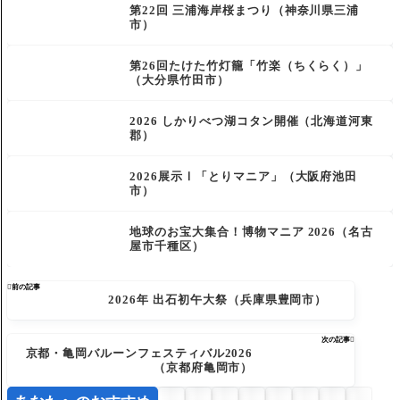
第22回 三浦海岸桜まつり（神奈川県三浦
市）
第26回たけた竹灯籠「竹楽（ちくらく）」
（大分県竹田市）
2026 しかりべつ湖コタン開催（北海道河東
郡）
2026展示Ⅰ「とりマニア」（大阪府池田
市）
地球のお宝大集合！博物マニア 2026（名古
屋市千種区）

前の記事
2026年 出石初午大祭（兵庫県豊岡市）
次の記事

京都・亀岡バルーンフェスティバル2026
（京都府亀岡市）