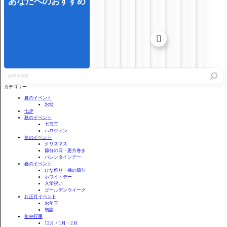
あなたへのおすすめ

記
事
を
カテゴリー
検
索
夏のイベント
お盆
七夕
秋のイベント
七五三
ハロウィン
冬のイベント
クリスマス
節分の日・恵方巻き
バレンタインデー
春のイベント
ひな祭り・桃の節句
ホワイトデー
入学祝い
ゴールデンウイーク
お正月イベント
お年玉
初詣
年中行事
12月・1月・2月