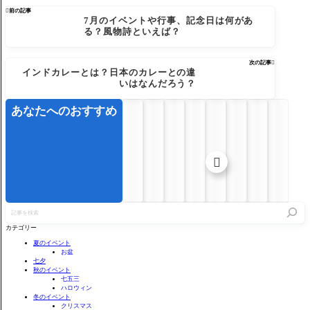

前の記事
7月のイベントや行事、記念日は何があ
る？風物詩といえば？
次の記事

インドカレーとは？日本のカレーとの違
いはなんだろう？
あなたへのおすすめ

記
事
を
カテゴリー
検
索
夏のイベント
お盆
七夕
秋のイベント
七五三
ハロウィン
冬のイベント
クリスマス