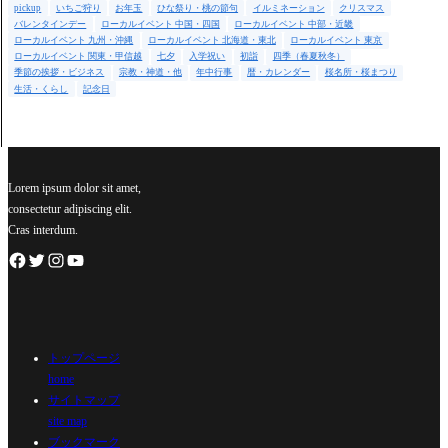
pickup
いちご狩り
お年玉
ひな祭り・桃の節句
イルミネーション
クリスマス
バレンタインデー
ローカルイベント 中国・四国
ローカルイベント 中部・近畿
ローカルイベント 九州・沖縄
ローカルイベント 北海道・東北
ローカルイベント 東京
ローカルイベント 関東・甲信越
七夕
入学祝い
初詣
四季（春夏秋冬）
季節の挨拶・ビジネス
宗教・神道・他
年中行事
暦・カレンダー
桜名所・桜まつり
生活・くらし
記念日
Lorem ipsum dolor sit amet,
consectetur adipiscing elit.
Cras interdum.
トップページ
home
サイトマップ
site map
ブックマーク