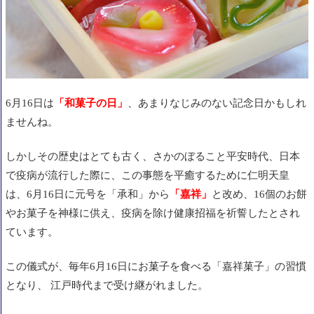
6月16日は
「和菓子の日」
、あまりなじみのない記念日かもしれ
ませんね。
しかしその歴史はとても古く、さかのぼること平安時代、日本
で疫病が流行した際に、
この事態を平癒するために仁明天皇
は、
6月16日に元号を「承和」から
「嘉祥」
と改め、
16個のお餅
やお菓子を神様に供え、
疫病を除け健康招福を祈誓した
とされ
ています。
この儀式が、毎年6月16日にお菓子を食べる「嘉祥菓子」の習慣
となり、 江戸時代まで受け継がれました。