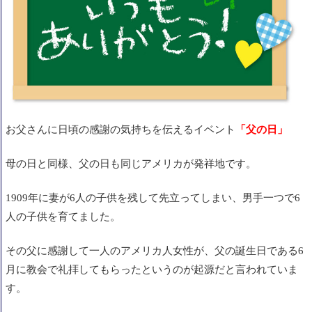
お父さんに日頃の感謝の気持ちを伝えるイベント
「
父の日」
母の日と同様、父の日も同じアメリカが発祥地です。
1909年に妻が6人の子供を残して先立ってしまい、男手一つで
6
人の子供を育てました。
その父に感謝して一人の
アメリカ人女性が、
父の誕生日である6
月に
教会で礼拝してもらった
というのが起源だと言われていま
す。