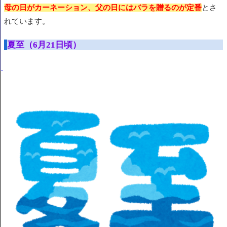
母の日がカーネーション、
父の日にはバラを贈るのが定番
とさ
れています
。
夏至（6月21日頃）