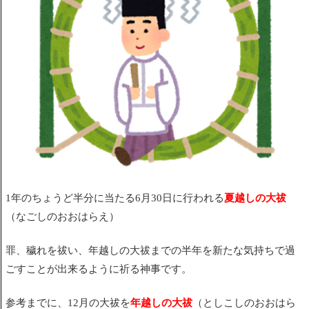
1年のちょうど半分
に当たる
6月30日に行われる
夏越しの大祓
（
なごしのおおはらえ）
罪、穢れを祓い、年越しの大祓までの半年を新たな気持ちで過
ごすことが出来るように祈る神事です。
参考までに、12月の大祓を
年越しの大祓
（としこしのおおはら