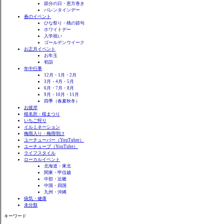
節分の日・恵方巻き
バレンタインデー
春のイベント
ひな祭り・桃の節句
ホワイトデー
入学祝い
ゴールデンウイーク
お正月イベント
お年玉
初詣
年中行事
12月・1月・2月
3月・4月・5月
6月・7月・8月
9月・10月・11月
四季（春夏秋冬）
お彼岸
桜名所・桜まつり
いちご狩り
イルミネーション
梅雨入り・梅雨明け
ユーチューバー（YouTuber）
ユーチューブ（YouTube）
ライフスタイル
ローカルイベント
北海道・東北
関東・甲信越
中部・近畿
中国・四国
九州・沖縄
病気・健康
未分類
キーワード