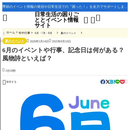
季節のイベント情報の発信や日常生活での『困った！』を全力でサポートします。
日常生活の困りご




ととイベント情報
サイト
ホーム
年中行事
6月・7月・8月
夏のイベント



夏のイベント
2020年5月14日
2025年8月10日
6月のイベントや行事、記念日は何がある？
風物詩といえば？

5分59秒


保存する