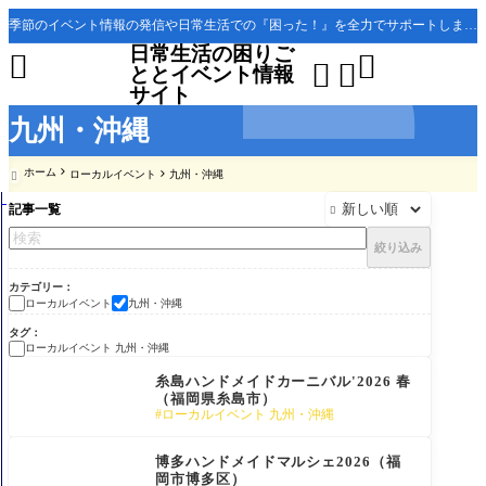
季節のイベント情報の発信や日常生活での『困った！』を全力でサポートします。
日常生活の困りご




ととイベント情報
サイト
九州・沖縄
ホーム
ローカルイベント
九州・沖縄

記事一覧

絞り込み
カテゴリー
ローカルイベント
九州・沖縄
タグ
ローカルイベント 九州・沖縄
糸島ハンドメイドカーニバル'2026 春
（福岡県糸島市）
ローカルイベント 九州・沖縄
博多ハンドメイドマルシェ2026（福
岡市博多区）