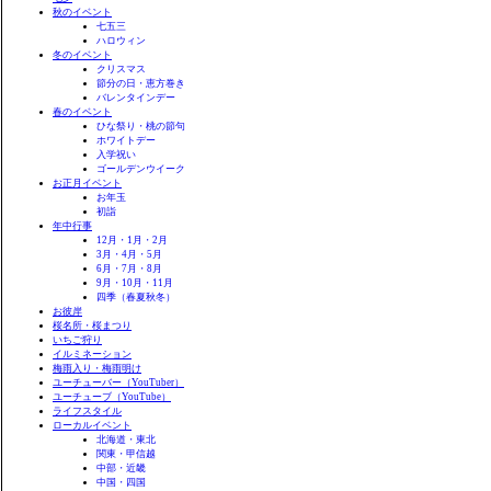
秋のイベント
七五三
ハロウィン
冬のイベント
クリスマス
節分の日・恵方巻き
バレンタインデー
春のイベント
ひな祭り・桃の節句
ホワイトデー
入学祝い
ゴールデンウイーク
お正月イベント
お年玉
初詣
年中行事
12月・1月・2月
3月・4月・5月
6月・7月・8月
9月・10月・11月
四季（春夏秋冬）
お彼岸
桜名所・桜まつり
いちご狩り
イルミネーション
梅雨入り・梅雨明け
ユーチューバー（YouTuber）
ユーチューブ（YouTube）
ライフスタイル
ローカルイベント
北海道・東北
関東・甲信越
中部・近畿
中国・四国