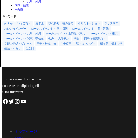
九州・沖縄
病気・健康
未分類
キーワード
pickup
いちご狩り
お年玉
ひな祭り・桃の節句
イルミネーション
クリスマス
バレンタインデー
ローカルイベント 中国・四国
ローカルイベント 中部・近畿
ローカルイベント 九州・沖縄
ローカルイベント 北海道・東北
ローカルイベント 東京
ローカルイベント 関東・甲信越
七夕
入学祝い
初詣
四季（春夏秋冬）
季節の挨拶・ビジネス
宗教・神道・他
年中行事
暦・カレンダー
桜名所・桜まつり
生活・くらし
記念日
Lorem ipsum dolor sit amet,
consectetur adipiscing elit.
Cras interdum.
トップページ