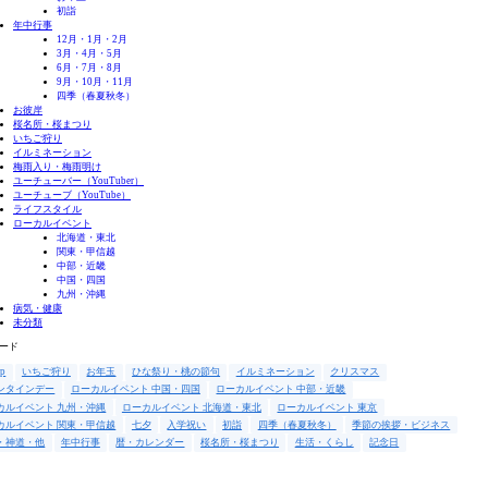
初詣
年中行事
12月・1月・2月
3月・4月・5月
6月・7月・8月
9月・10月・11月
四季（春夏秋冬）
お彼岸
桜名所・桜まつり
いちご狩り
イルミネーション
梅雨入り・梅雨明け
ユーチューバー（YouTuber）
ユーチューブ（YouTube）
ライフスタイル
ローカルイベント
北海道・東北
関東・甲信越
中部・近畿
中国・四国
九州・沖縄
病気・健康
未分類
ード
up
いちご狩り
お年玉
ひな祭り・桃の節句
イルミネーション
クリスマス
ンタインデー
ローカルイベント 中国・四国
ローカルイベント 中部・近畿
カルイベント 九州・沖縄
ローカルイベント 北海道・東北
ローカルイベント 東京
カルイベント 関東・甲信越
七夕
入学祝い
初詣
四季（春夏秋冬）
季節の挨拶・ビジネス
・神道・他
年中行事
暦・カレンダー
桜名所・桜まつり
生活・くらし
記念日