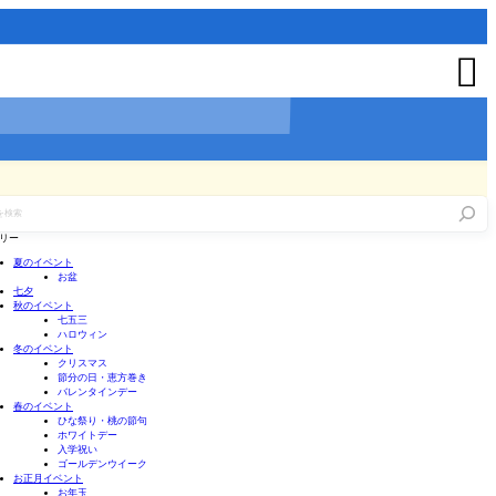

リー
夏のイベント
お盆
七夕
秋のイベント
七五三
ハロウィン
冬のイベント
クリスマス
節分の日・恵方巻き
バレンタインデー
春のイベント
ひな祭り・桃の節句
ホワイトデー
入学祝い
ゴールデンウイーク
お正月イベント
お年玉