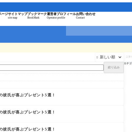
。
ページ
サイトマップ
ブックマーク
運営者プロフィール
お問い合わせ
site map
BookMark
Operator profile
Contact
記

事
を
カテゴ
検
絞り込み
索
の彼氏が喜ぶプレゼント5選！
の彼氏が喜ぶプレゼント5選！
の彼氏が喜ぶプレゼント5選！