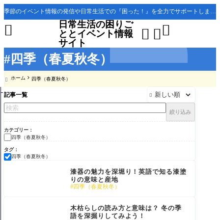
季節のイベント情報の発信や日常生活での『困った！』を全力でサポートします。
日常生活の困りご




ととイベント情報
サイト
#四季（春夏秋冬）
ホーム
四季（春夏秋冬）

記事一覧

絞り込み
カテゴリー
四季（春夏秋冬）
タグ
四季（春夏秋冬）
漆器の魅力を深堀り！英語で知る漆塗
りの意味と産地
四季（春夏秋冬）
木枯らしの読み方と意味は？ 冬の季
語を深掘りしてみよう！