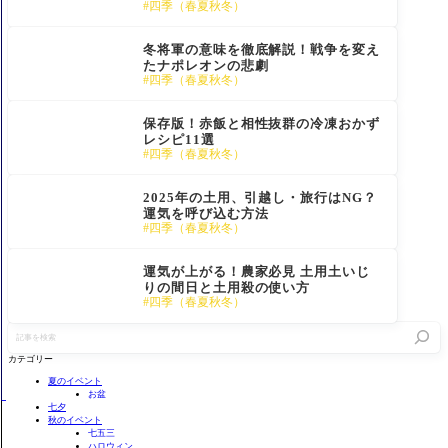
四季（春夏秋冬）
冬将軍の意味を徹底解説！戦争を変え
たナポレオンの悲劇
四季（春夏秋冬）
保存版！赤飯と相性抜群の冷凍おかず
レシピ11選
四季（春夏秋冬）
2025年の土用、引越し・旅行はNG？
運気を呼び込む方法
四季（春夏秋冬）
運気が上がる！農家必見 土用土いじ
りの間日と土用殺の使い方
四季（春夏秋冬）
記
事
を
カテゴリー
検
索
夏のイベント
お盆
七夕
秋のイベント
七五三
ハロウィン