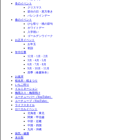
冬のイベント
クリスマス
節分の日・恵方巻き
バレンタインデー
春のイベント
ひな祭り・桃の節句
ホワイトデー
入学祝い
ゴールデンウイーク
お正月イベント
お年玉
初詣
年中行事
12月・1月・2月
3月・4月・5月
6月・7月・8月
9月・10月・11月
四季（春夏秋冬）
お彼岸
桜名所・桜まつり
いちご狩り
イルミネーション
梅雨入り・梅雨明け
ユーチューバー（YouTuber）
ユーチューブ（YouTube）
ライフスタイル
ローカルイベント
北海道・東北
関東・甲信越
中部・近畿
中国・四国
九州・沖縄
病気・健康
未分類