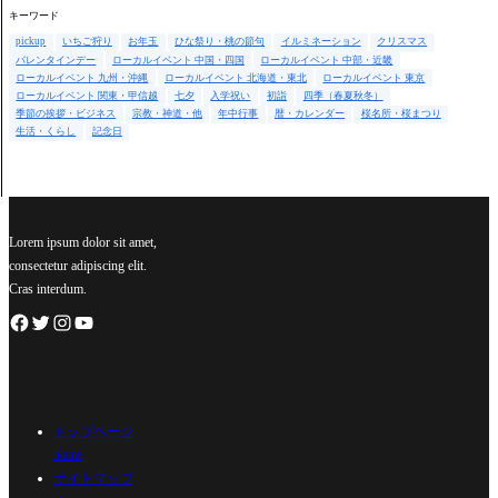
キーワード
pickup
いちご狩り
お年玉
ひな祭り・桃の節句
イルミネーション
クリスマス
バレンタインデー
ローカルイベント 中国・四国
ローカルイベント 中部・近畿
ローカルイベント 九州・沖縄
ローカルイベント 北海道・東北
ローカルイベント 東京
ローカルイベント 関東・甲信越
七夕
入学祝い
初詣
四季（春夏秋冬）
季節の挨拶・ビジネス
宗教・神道・他
年中行事
暦・カレンダー
桜名所・桜まつり
生活・くらし
記念日
Lorem ipsum dolor sit amet,
consectetur adipiscing elit.
Cras interdum.
トップページ
home
サイトマップ