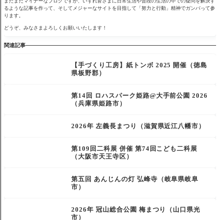
まだまだマイナーなブログですが、いずれ皆さまに日常生活や普段の生活の中での疑問を解決す
るような記事を作って、そしてメジャーなサイトを目指して「努力と行動」精神でガンバって参
ります。
どうぞ、みなさまよろしくお願いいたします！
関連記事
【手づくり工房】紙トンボ 2025 開催（徳島
県板野郡）
第14回 ロハスパーク姫路@大手前公園 2026
（兵庫県姫路市）
2026年 左義長まつり（滋賀県近江八幡市）
第109回二科展 併催 第74回こども二科展
（大阪市天王寺区）
第五回 あんじんの灯 弘峰寺（岐阜県岐阜
市）
2026年 冠山総合公園 梅まつり（山口県光
市）