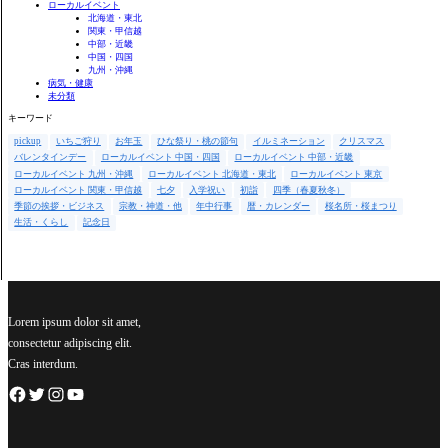
ローカルイベント
北海道・東北
関東・甲信越
中部・近畿
中国・四国
九州・沖縄
病気・健康
未分類
キーワード
pickup
いちご狩り
お年玉
ひな祭り・桃の節句
イルミネーション
クリスマス
バレンタインデー
ローカルイベント 中国・四国
ローカルイベント 中部・近畿
ローカルイベント 九州・沖縄
ローカルイベント 北海道・東北
ローカルイベント 東京
ローカルイベント 関東・甲信越
七夕
入学祝い
初詣
四季（春夏秋冬）
季節の挨拶・ビジネス
宗教・神道・他
年中行事
暦・カレンダー
桜名所・桜まつり
生活・くらし
記念日
Lorem ipsum dolor sit amet,
consectetur adipiscing elit.
Cras interdum.