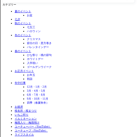
を
カテゴリー
検
索
夏のイベント
お盆
七夕
秋のイベント
七五三
ハロウィン
冬のイベント
クリスマス
節分の日・恵方巻き
バレンタインデー
春のイベント
ひな祭り・桃の節句
ホワイトデー
入学祝い
ゴールデンウイーク
お正月イベント
お年玉
初詣
年中行事
12月・1月・2月
3月・4月・5月
6月・7月・8月
9月・10月・11月
四季（春夏秋冬）
お彼岸
桜名所・桜まつり
いちご狩り
イルミネーション
梅雨入り・梅雨明け
ユーチューバー（YouTuber）
ユーチューブ（YouTube）
ライフスタイル