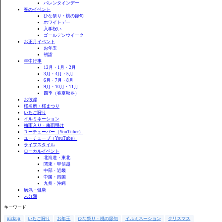
バレンタインデー
春のイベント
ひな祭り・桃の節句
ホワイトデー
入学祝い
ゴールデンウイーク
お正月イベント
お年玉
初詣
年中行事
12月・1月・2月
3月・4月・5月
6月・7月・8月
9月・10月・11月
四季（春夏秋冬）
お彼岸
桜名所・桜まつり
いちご狩り
イルミネーション
梅雨入り・梅雨明け
ユーチューバー（YouTuber）
ユーチューブ（YouTube）
ライフスタイル
ローカルイベント
北海道・東北
関東・甲信越
中部・近畿
中国・四国
九州・沖縄
病気・健康
未分類
キーワード
pickup
いちご狩り
お年玉
ひな祭り・桃の節句
イルミネーション
クリスマス