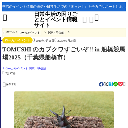
季節のイベント情報の発信や日常生活での『困った！』を全力でサポートします。
日常生活の困りご




ととイベント情報
サイト
ホーム
ローカルイベント
関東・甲信越



ローカルイベント
2025年7月18日
2026年1月27日
TOMUSHI のカブクワすごいぞ!! in 船橋競馬
場2025（千葉県船橋市）
ローカルイベント 関東・甲信越

2分47秒


保存する