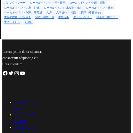
バレンタインデー
ローカルイベント 中国・四国
ローカルイベント 中部・近畿
ローカルイベント 九州・沖縄
ローカルイベント 北海道・東北
ローカルイベント 東京
ローカルイベント 関東・甲信越
七夕
入学祝い
初詣
四季（春夏秋冬）
季節の挨拶・ビジネス
宗教・神道・他
年中行事
暦・カレンダー
桜名所・桜まつり
生活・くらし
記念日
Lorem ipsum dolor sit amet,
consectetur adipiscing elit.
Cras interdum.
トップページ
home
サイトマップ
site map
ブックマーク