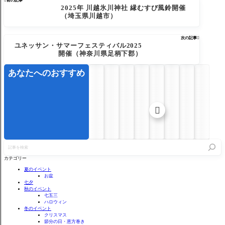

前の記事
2025年 川越氷川神社 縁むすび風鈴開催
（埼玉県川越市）
次の記事

ユネッサン・サマーフェスティバル2025
開催（神奈川県足柄下郡）
あなたへのおすすめ

記
事
を
カテゴリー
検
索
夏のイベント
お盆
七夕
秋のイベント
七五三
ハロウィン
冬のイベント
クリスマス
節分の日・恵方巻き