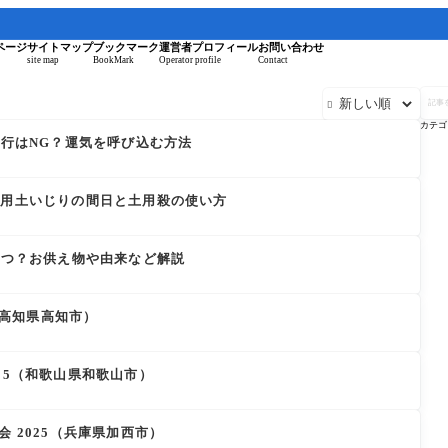
。
ページ
サイトマップ
ブックマーク
運営者プロフィール
お問い合わせ
site map
BookMark
Operator profile
Contact
記

事
を
カテゴ
検
旅行はNG？運気を呼び込む方法
索
土用土いじりの間日と土用殺の使い方
いつ？お供え物や由来など解説
5（高知県高知市）
 2025（和歌山県和歌山市）
会 2025（兵庫県加西市）