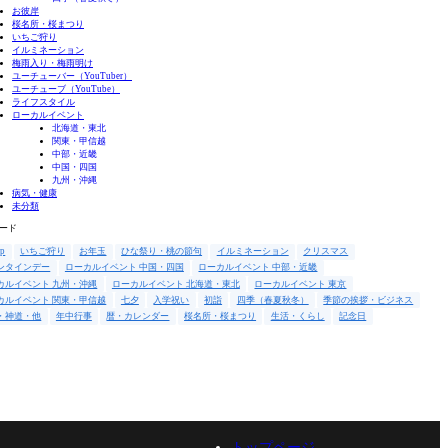
お彼岸
桜名所・桜まつり
いちご狩り
イルミネーション
梅雨入り・梅雨明け
ユーチューバー（YouTuber）
ユーチューブ（YouTube）
ライフスタイル
ローカルイベント
北海道・東北
関東・甲信越
中部・近畿
中国・四国
九州・沖縄
病気・健康
未分類
ード
up
いちご狩り
お年玉
ひな祭り・桃の節句
イルミネーション
クリスマス
ンタインデー
ローカルイベント 中国・四国
ローカルイベント 中部・近畿
カルイベント 九州・沖縄
ローカルイベント 北海道・東北
ローカルイベント 東京
カルイベント 関東・甲信越
七夕
入学祝い
初詣
四季（春夏秋冬）
季節の挨拶・ビジネス
・神道・他
年中行事
暦・カレンダー
桜名所・桜まつり
生活・くらし
記念日
トップページ