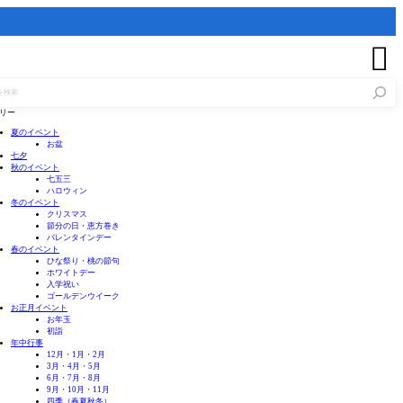

リー
夏のイベント
お盆
七夕
秋のイベント
七五三
ハロウィン
冬のイベント
クリスマス
節分の日・恵方巻き
バレンタインデー
春のイベント
ひな祭り・桃の節句
ホワイトデー
入学祝い
ゴールデンウイーク
お正月イベント
お年玉
初詣
年中行事
12月・1月・2月
3月・4月・5月
6月・7月・8月
9月・10月・11月
四季（春夏秋冬）