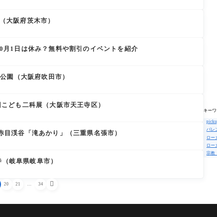
25（大阪府茨木市）
？10月1日は休み？無料や割引のイベントを紹介
 万博公園（大阪府吹田市）
74回こども二科展（大阪市天王寺区）
キーワ
pick
バレ
プ 赤目渓谷「滝あかり」（三重県名張市）
ロー
ロー
宗教
寺（岐阜県岐阜市）

20
21
…
34