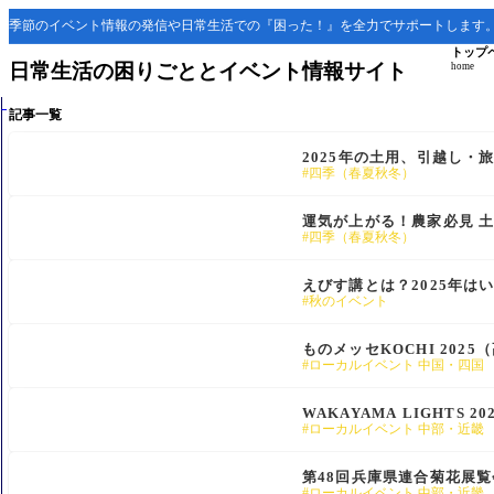
季節のイベント情報の発信や日常生活での『困った！』を全力でサポートします
トップ
日常生活の困りごととイベント情報サイト
home
記事一覧
2025年の土用、引越し・
四季（春夏秋冬）
運気が上がる！農家必見 
四季（春夏秋冬）
えびす講とは？2025年は
秋のイベント
ものメッセKOCHI 202
ローカルイベント 中国・四国
WAKAYAMA LIGHTS
ローカルイベント 中部・近畿
第48回兵庫県連合菊花展覧
ローカルイベント 中部・近畿